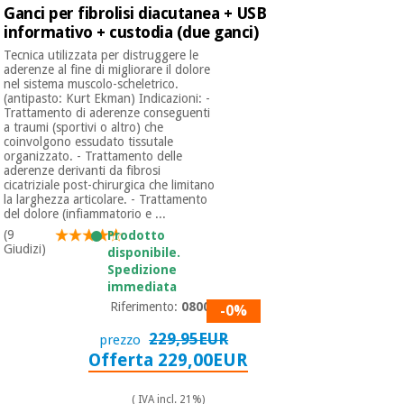
Ganci per fibrolisi diacutanea + USB
informativo + custodia (due ganci)
Ortopedia
Tecnica utilizzata per distruggere le
aderenze al fine di migliorare il dolore
nel sistema muscolo-scheletrico.
(antipasto: Kurt Ekman) Indicazioni: -
Strumenti
Trattamento di aderenze conseguenti
chirurgici
a traumi (sportivi o altro) che
(liquidazione)
coinvolgono essudato tissutale
organizzato. - Trattamento delle
aderenze derivanti da fibrosi
cicatriziale post-chirurgica che limitano
la larghezza articolare. - Trattamento
del dolore (infiammatorio e ...
(9
Prodotto
Giudizi)
disponibile.
Spedizione
immediata
Riferimento:
08002
-0%
229,95EUR
prezzo
Offerta 229,00EUR
( IVA incl. 21%)