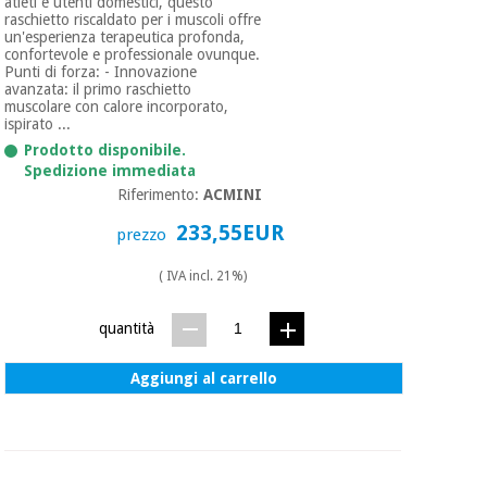
atleti e utenti domestici, questo
raschietto riscaldato per i muscoli offre
un'esperienza terapeutica profonda,
confortevole e professionale ovunque.
Punti di forza: - Innovazione
avanzata: il primo raschietto
muscolare con calore incorporato,
ispirato ...
Prodotto disponibile.
Spedizione immediata
Riferimento:
ACMINI
233,55EUR
prezzo
( IVA incl. 21%)
quantità
Aggiungi al carrello