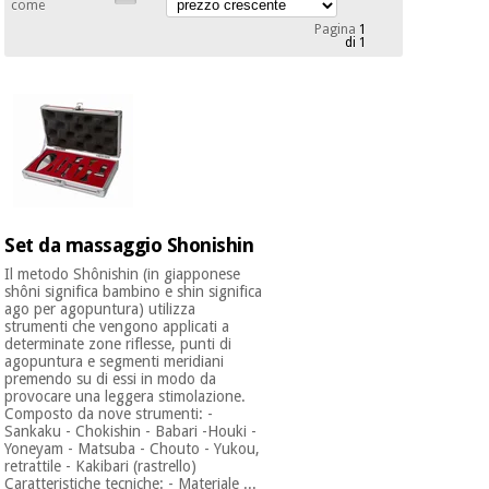
mediche
come
Odontoiatria
Pagina
1
di 1
Medicina
Notizia
Offerte
tradizionale
Attrezzature
cinese
mediche
Mobili
Outlet
Offerte
Medicina
clinici
tradizionale
cinese
Armadi
Set da massaggio Shonishin
Fisaude
terapeutici
Outlet
Tech
Il metodo Shônishin (in giapponese
Academy
Mobili
shôni significa bambino e shin significa
Materiale
ago per agopuntura) utilizza
clinici
essenziale
strumenti che vengono applicati a
per la
determinate zone riflesse, punti di
Fisaude
protezione
agopuntura e segmenti meridiani
Tech
Armadi
premendo su di essi in modo da
dei
provocare una leggera stimolazione.
Academy
terapeutici
coronavirus
Composto da nove strumenti: -
Sankaku - Chokishin - Babari -Houki -
Yoneyam - Matsuba - Chouto - Yukou,
Aerobica,
retrattile - Kakibari (rastrello)
Materiale
fitness e
Caratteristiche tecniche: - Materiale ...