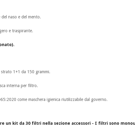
e del naso e del mento.
gero e traspirante.
ionato).
io strato 1+1 da 150 grammi.
ca interna per filtro.
065:2020 come maschera igienica riutilizzabile dal governo.
are un kit da 30 filtri nella sezione accessori - I filtri sono mono