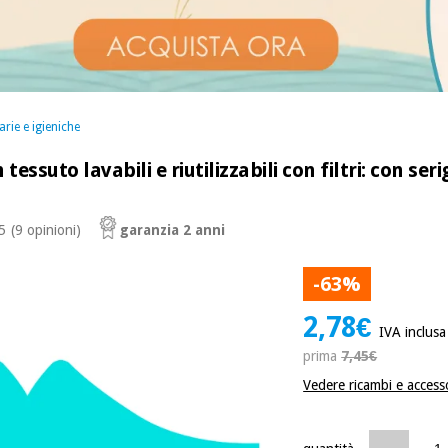
rie e igieniche
tessuto lavabili e riutilizzabili con filtri: con s
 5
(9 opinioni)
garanzia 2 anni
-63%
2,78€
IVA inclusa
prima
7,45€
Vedere ricambi e accesso