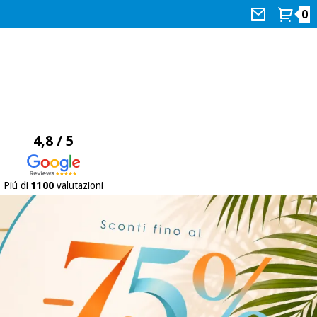
0
4,8 / 5
Piú di
1100
valutazioni