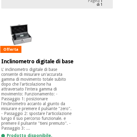
Pagina
1
mediche
Odontoiatria
di 1
Medicina
Notizia
Offerte
tradizionale
Attrezzature
cinese
mediche
Mobili
Outlet
Offerte
Medicina
clinici
Offerta
tradizionale
Inclinometro digitale di base
cinese
Armadi
Fisaude
terapeutici
L' inclinometro digitale di base
Outlet
Tech
consente di misurare un'accurata
gamma di movimento totale subito
Academy
Mobili
dopo che l'articolazione ha
Materiale
clinici
attraversato l'intera gamma di
essenziale
movimento: Funzionamento: -
per la
Passaggio 1: posizionare
Fisaude
protezione
l'inclinometro accanto al giunto da
Tech
Armadi
dei
misurare e premere il pulsante "zero".
Academy
terapeutici
coronavirus
- Passaggio 2: spostare l'articolazione
lungo il suo percorso funzionale. e
premere il pulsante ''tieni premuto''. -
Aerobica,
Passaggio 3: ...
Materiale
fitness e
Prodotto disponibile.