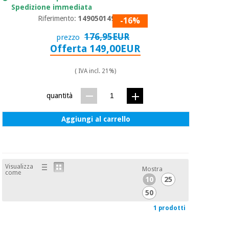
essenziale
pilates
Spedizione immediata
per la
Riferimento:
14905014979
-16%
protezione
Sport
dei
176,95EUR
prezzo
e
coronavirus
giochi
Offerta 149,00EUR
( IVA incl. 21%)
Armadi
Aerobica,
sanitari
fitness e
quantità
pilates
Veterinario
Aggiungi al carrello
Sport
Ortopedia
e
giochi
Strumenti
chirurgici
Visualizza
Mostra
come
(liquidazione)
10
25
Armadi
sanitari
50
1 prodotti
Veterinario