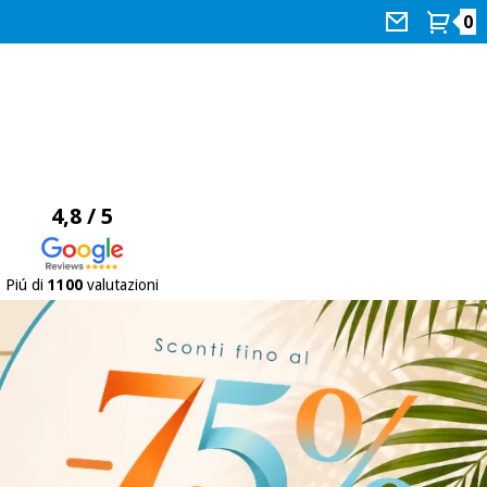
0
4,8 / 5
Piú di
1100
valutazioni