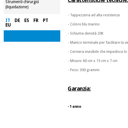
Caratteristiche tecniche
Strumenti chirurgici
(liquidazione)
- Tappezzeria ad alta resistenza
IT
DE
ES
FR
PT
- Colore blu marino
EU
- Schiuma densità 20K
- Manico terminale per facilitare la ve
- Cerniera invisibile che impedisce 
- Misure: 60 cm x 15 cm x 7 cm
- Peso: 300 grammi
Garanzia:
- 1 anno