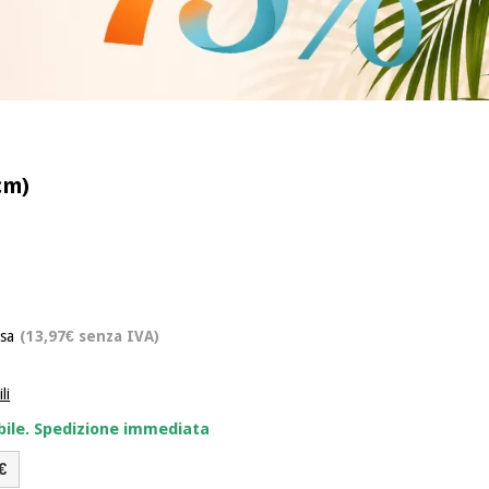
cm)
usa
(13,97€ senza IVA)
li
bile. Spedizione immediata
€