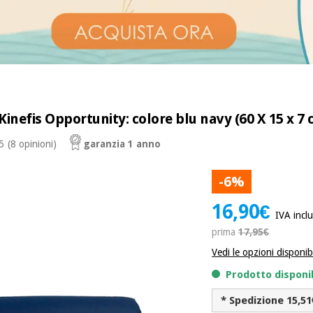
inefis Opportunity: colore blu navy (60 X 15 x 7 
 5
(8 opinioni)
garanzia 1 anno
-6%
16,90€
IVA incl
prima
17,95€
Vedi le opzioni disponibi
Prodotto disponi
* Spedizione 15,51