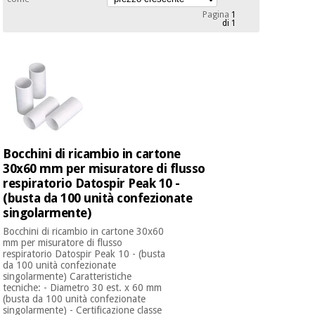
mediche
Odontoiatria
Pagina
1
di 1
Medicina
Notizia
Offerte
tradizionale
Attrezzature
cinese
mediche
Mobili
Outlet
Offerte
Medicina
clinici
tradizionale
cinese
Armadi
Bocchini di ricambio in cartone
Fisaude
terapeutici
Outlet
30x60 mm per misuratore di flusso
Tech
respiratorio Datospir Peak 10 -
Academy
Mobili
Materiale
(busta da 100 unità confezionate
clinici
essenziale
singolarmente)
per la
Fisaude
Bocchini di ricambio in cartone 30x60
protezione
mm per misuratore di flusso
Tech
Armadi
dei
respiratorio Datospir Peak 10 - (busta
Academy
terapeutici
coronavirus
da 100 unità confezionate
singolarmente) Caratteristiche
tecniche: - Diametro 30 est. x 60 mm
Aerobica,
(busta da 100 unità confezionate
Materiale
fitness e
singolarmente) - Certificazione classe