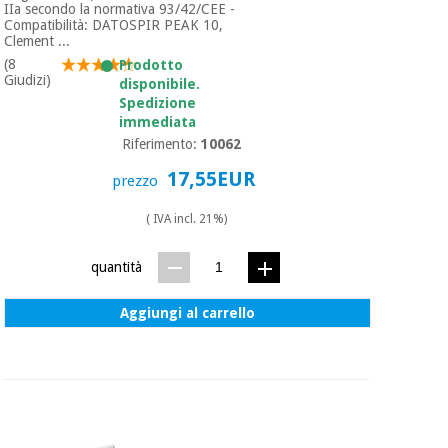
essenziale
pilates
IIa secondo la normativa 93/42/CEE -
per la
Compatibilità: DATOSPIR PEAK 10,
Clement ...
protezione
Sport
(8
dei
Prodotto
e
Giudizi)
disponibile.
coronavirus
giochi
Spedizione
immediata
Armadi
Riferimento:
10062
Aerobica,
sanitari
fitness e
17,55EUR
prezzo
pilates
Veterinario
( IVA incl. 21%)
Sport
Ortopedia
quantità
e
giochi
Strumenti
Aggiungi al carrello
chirurgici
(liquidazione)
Armadi
sanitari
Veterinario