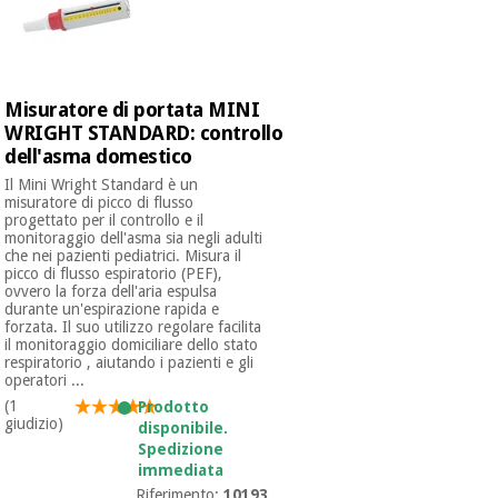
Ortopedia
Misuratore di portata MINI
Strumenti
WRIGHT STANDARD: controllo
chirurgici
dell'asma domestico
(liquidazione)
Il Mini Wright Standard è un
misuratore di picco di flusso
progettato per il controllo e il
monitoraggio dell'asma sia negli adulti
che nei pazienti pediatrici. Misura il
picco di flusso espiratorio (PEF),
ovvero la forza dell'aria espulsa
durante un'espirazione rapida e
forzata. Il suo utilizzo regolare facilita
il monitoraggio domiciliare dello stato
respiratorio , aiutando i pazienti e gli
operatori ...
(1
Prodotto
giudizio)
disponibile.
Spedizione
immediata
Riferimento:
10193