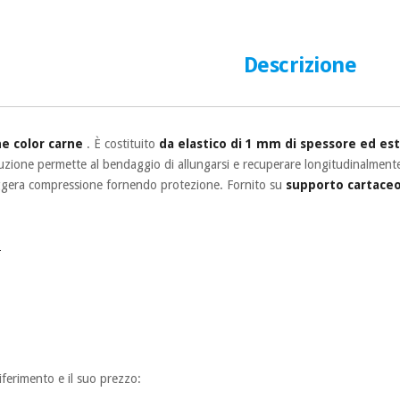
Descrizione
ne
color carne
. È costituito
da elastico di 1 mm di spessore ed es
truzione permette al bendaggio di allungarsi e recuperare longitudinalmente
eggera compressione fornendo protezione. Fornito su
supporto cartaceo.
:
riferimento e il suo prezzo: