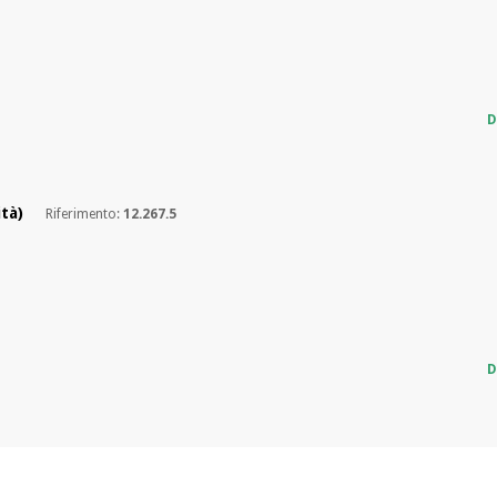
D
ità)
Riferimento:
12.267.5
D