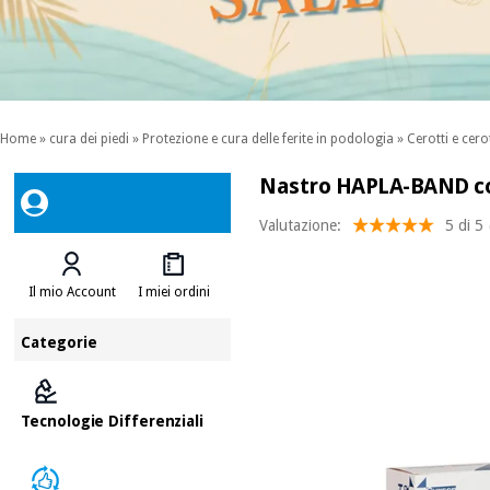
Home
»
cura dei piedi
»
Protezione e cura delle ferite in podologia
»
Cerotti e cerot
Nastro HAPLA-BAND col
Valutazione:
5 di 5
Il mio Account
I miei ordini
Categorie
Tecnologie Differenziali