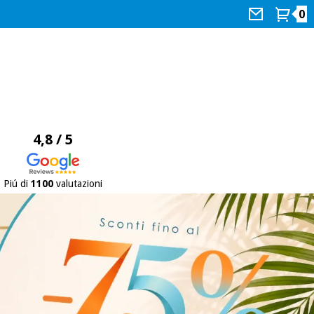
0
4,8 / 5
Piú di
1100
valutazioni