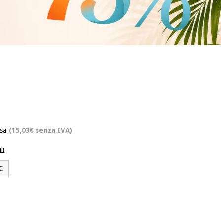
usa
(15,03€ senza IVA)
li
€