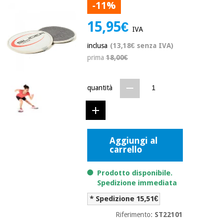
mediche
-11%
Odontoiatria
15,95€
Medicina
IVA
Notizia
Offerte
tradizionale
Attrezzature
cinese
inclusa
(13,18€ senza IVA)
mediche
prima
18,00€
Mobili
Outlet
Offerte
Medicina
clinici
quantità
tradizionale
cinese
Armadi
Fisaude
terapeutici
Outlet
Tech
Academy
Mobili
Materiale
Aggiungi al
clinici
essenziale
carrello
per la
Fisaude
protezione
Tech
Armadi
Prodotto disponibile.
dei
Academy
terapeutici
coronavirus
Spedizione immediata
* Spedizione 15,51€
Aerobica,
Materiale
Riferimento:
ST22101
fitness e