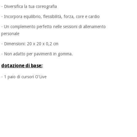
- Diversifica la tua coreografia
Ortopedia
- Incorpora equilibrio, flessibilità, forza, core e cardio
- Un complemento perfetto nelle sessioni di allenamento
personale
Strumenti
chirurgici
- Dimensioni: 20 x 20 x 0,2 cm
(liquidazione)
- Non adatto per pavimenti in gomma.
dotazione di base:
- 1 paio di cursori O'Live