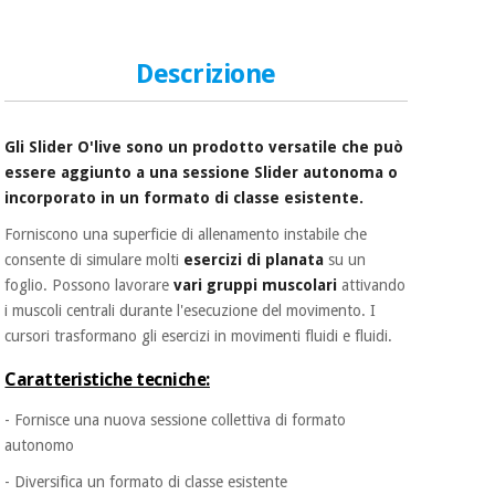
essenziale
pilates
per la
protezione
Sport
Descrizione
dei
e
coronavirus
giochi
Gli Slider O'live sono un prodotto versatile che può
Armadi
Aerobica,
essere aggiunto a una sessione Slider autonoma o
sanitari
fitness e
incorporato in un formato di classe esistente.
pilates
Veterinario
Forniscono una superficie di allenamento instabile che
consente di simulare molti
esercizi di planata
su un
Sport
Ortopedia
foglio. Possono lavorare
vari gruppi muscolari
attivando
e
i muscoli centrali durante l'esecuzione del movimento. I
giochi
cursori trasformano gli esercizi in movimenti fluidi e fluidi.
Strumenti
chirurgici
Caratteristiche tecniche:
(liquidazione)
Armadi
sanitari
- Fornisce una nuova sessione collettiva di formato
autonomo
- Diversifica un formato di classe esistente
Veterinario