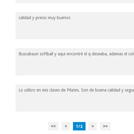
calidad y precio muy buenos
Buscabaun softball y aqui encontré el q deseaba, ademas el colo
Lo utilizo en mis clases de Pilates. Son de buena calidad y seg
<<
<
1
/
2
>
>>