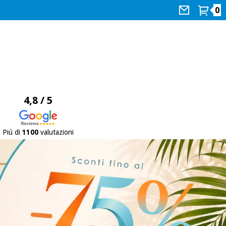
0
4,8 / 5
Piú di
1100
valutazioni