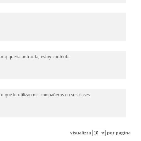
r q queria antracita, estoy contenta
uro que lo utilizan mis compañeros en sus clases
visualizza
per pagina