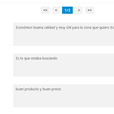
<<
<
1
/
2
>
>>
Económico buena calidad y muy útil para la zona que quiero tr
Es lo que estaba buscando
buen producto y buen precio