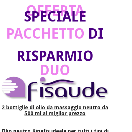
essenziale
pilates
OFFERTA
per la
SPECIALE
protezione
Sport
dei
e
coronavirus
giochi
PACCHETTO
DI
Armadi
Aerobica,
sanitari
fitness e
RISPARMIO
pilates
Veterinario
DUO
Sport
Ortopedia
e
giochi
Strumenti
chirurgici
(liquidazione)
Armadi
2 bottiglie di olio da massaggio neutro da
sanitari
500 ml al miglior prezzo
Veterinario
Olio neutro Kinefis
ideale per tutti i tipi di