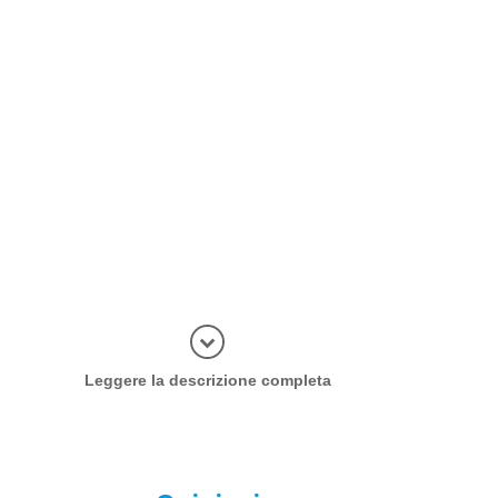
Più inform
Leggere la descrizione completa