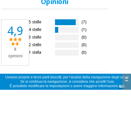
Opinioni
5 stelle
(7)
4,9
4 stelle
(1)
3 stelle
(0)
2 stelle
(0)
8
1 stella
(0)
opinioni
×
Usiamo proprie e terze parti biscotti, per l'analisi della navigazione degli utenti.
Buen producto, aunquevel dosificador,
Se si continua la navigazione, si considera che accetti l'uso.
era demasiado grande pare el envase que
È possibile modificare le impostazioni o avere maggiori informazioni
qui
.
anonimo
ped
Spagna
29/08/2016
Utilizo este aceite para dar masajes,
quiromasaje y masaje deportivo.
anonimo
Lo recomiendo a todo aquel que de