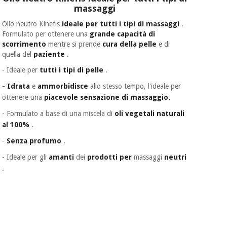
massaggi
Olio neutro Kinefis
ideale per tutti i tipi di massaggi
.
Ortopedia
Formulato per ottenere una
grande capacità di
scorrimento
mentre si prende
cura della
pelle
e di
quella del
paziente
.
Strumenti
chirurgici
- Ideale per
tutti i tipi di pelle
.
(liquidazione)
- Idrata
e
ammorbidisce
allo stesso tempo, l'ideale per
ottenere una
piacevole sensazione di massaggio.
-
Formulato a base di una miscela di
oli vegetali naturali
al 100%
.
-
Senza profumo
.
- Ideale per gli
amanti
dei
prodotti per
massaggi
neutri
.