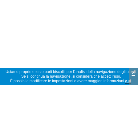
×
Usiamo proprie e terze parti biscotti, per l'analisi della navigazione degli utenti.
Se si continua la navigazione, si considera che accetti l'uso.
È possibile modificare le impostazioni o avere maggiori informazioni
qui
.