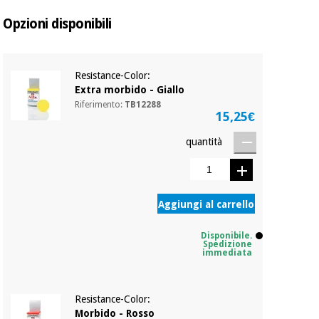
essenziale
pilates
per la
Opzioni disponibili
protezione
Sport
dei
e
coronavirus
giochi
Resistance-Color:
Extra morbido - Giallo
Armadi
Aerobica,
Riferimento:
TB12288
sanitari
15,25€
fitness e
pilates
quantità
Veterinario
Sport
Ortopedia
e
Aggiungi al carrello
giochi
Strumenti
chirurgici
Disponibile.
(liquidazione)
Spedizione
Armadi
immediata
sanitari
Resistance-Color:
Veterinario
Morbido - Rosso