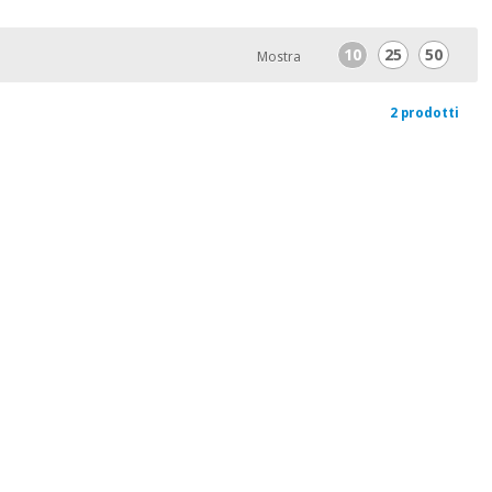
10
25
50
Mostra
2 prodotti