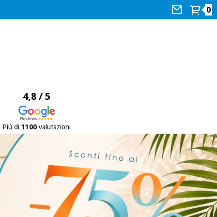
0
4,8 / 5
Piú di
1100
valutazioni