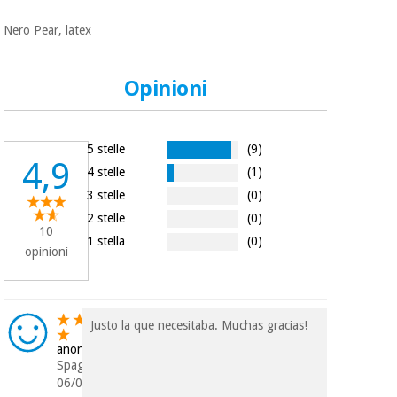
essenziale
pilates
per la
Nero Pear, latex
protezione
Sport
dei
e
coronavirus
giochi
Opinioni
Armadi
Aerobica,
sanitari
fitness e
5 stelle
(9)
4,9
pilates
4 stelle
(1)
Veterinario
3 stelle
(0)
2 stelle
(0)
Sport
Ortopedia
10
e
1 stella
(0)
opinioni
giochi
Strumenti
chirurgici
(liquidazione)
Armadi
Justo la que necesitaba. Muchas gracias!
sanitari
anonimo
Spagna
06/08/2023
Veterinario