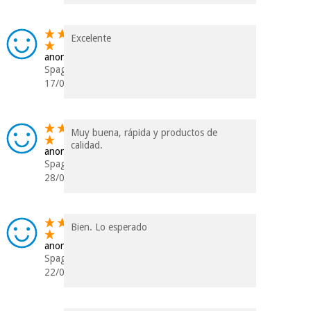
Ortopedia
Excelente
anonimo
Spagna
Strumenti
17/02/2023
chirurgici
(liquidazione)
Muy buena, rápida y productos de
calidad.
anonimo
Spagna
28/01/2022
Bien. Lo esperado
anonimo
Spagna
22/04/2020