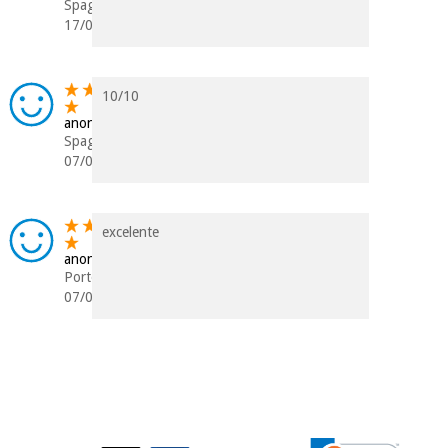
Spagna
17/02/2023
Ortopedia
10/10
Strumenti
anonimo
chirurgici
Spagna
(liquidazione)
07/04/2022
excelente
anonimo
Portogallo
07/08/2019