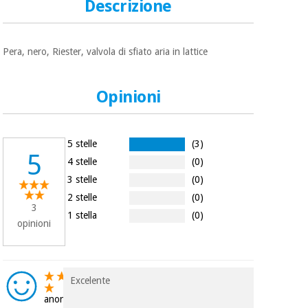
essenziale
Descrizione
pilates
per la
protezione
Sport
dei
e
Pera, nero, Riester, valvola di sfiato aria in lattice
coronavirus
giochi
Opinioni
Armadi
Aerobica,
sanitari
fitness e
pilates
Veterinario
5 stelle
(3)
5
4 stelle
(0)
Sport
Ortopedia
3 stelle
(0)
e
2 stelle
(0)
giochi
3
Strumenti
1 stella
(0)
opinioni
chirurgici
(liquidazione)
Armadi
sanitari
Excelente
anonimo
Veterinario