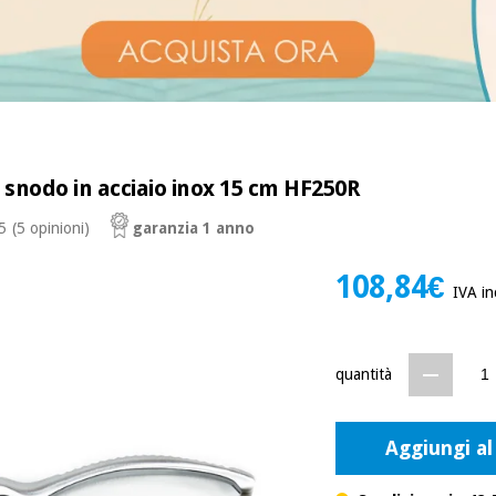
o snodo in acciaio inox 15 cm HF250R
 5
(5 opinioni)
garanzia 1 anno
108,84€
IVA in
quantità
Aggiungi al