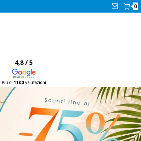
0
4,8 / 5
Piú di
1100
valutazioni