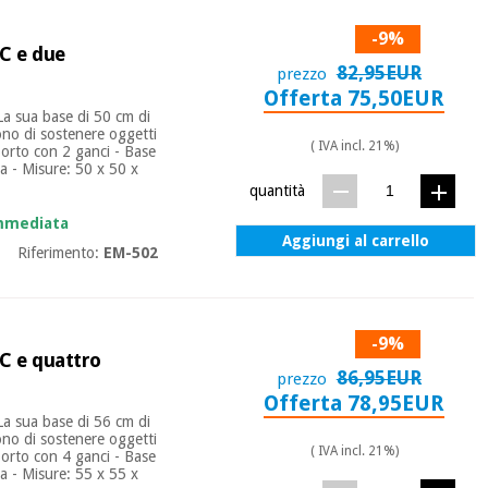
-9%
VC e due
82,95EUR
prezzo
Offerta 75,50EUR
La sua base di 50 cm di
tono di sostenere oggetti
( IVA incl. 21%)
pporto con 2 ganci - Base
a - Misure: 50 x 50 x
quantità
immediata
Aggiungi al carrello
Riferimento:
EM-502
-9%
VC e quattro
86,95EUR
prezzo
Offerta 78,95EUR
La sua base di 56 cm di
tono di sostenere oggetti
( IVA incl. 21%)
pporto con 4 ganci - Base
a - Misure: 55 x 55 x