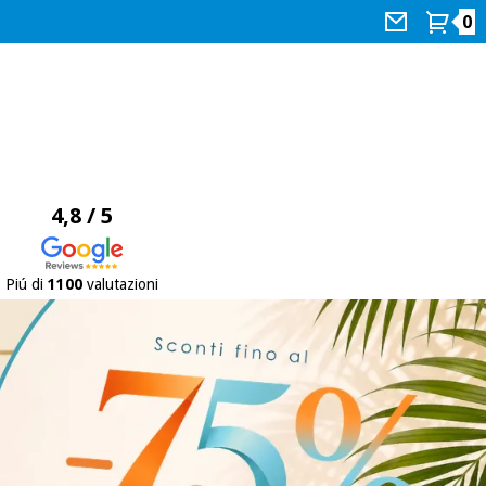
0
4,8 / 5
Piú di
1100
valutazioni