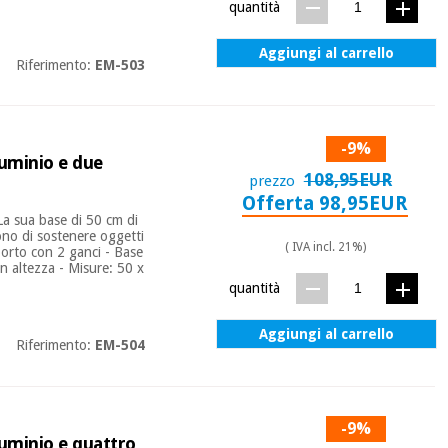
quantità
Aggiungi al carrello
Riferimento:
EM-503
-9%
luminio e due
108,95EUR
prezzo
Offerta 98,95EUR
La sua base di 50 cm di
tono di sostenere oggetti
( IVA incl. 21%)
pporto con 2 ganci - Base
in altezza - Misure: 50 x
quantità
Aggiungi al carrello
Riferimento:
EM-504
-9%
luminio e quattro