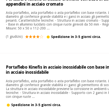
appendini in acciaio cromato
Asta portaflebo, asta portaflebo o asta portaflebo con base rotante. 
diametro gli conferisce grande stabilità e i ganci in acciaio gli permet
pesanti. Caratteristiche tecniche: - Struttura in acciaio cromato - Su
- Base in alluminio lucidato con cinque ruote girevoli da 50 mm - Regol
Misure: 50 x 50 x 112-200 ...
(1 giudizio)
Spedizione in 3-5 giorni circa.
Portaflebo Kinefis in acciaio inossidabile con base i
in acciaio inossidabile
Asta portaflebo, asta portaflebo o asta portaflebo con base rotante. 
diametro gli conferisce grande stabilità e i ganci gli permettono di so
La struttura in acciaio inossidabile previene la corrosione in ambienti 
tecniche: - Struttura in acciaio inossidabile - Supporto con 2 ganci i
con cinque ruote ...
Spedizione in 3-5 giorni circa.