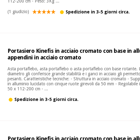
112-200 cm - Peso: 3Kg ...
(1 giudizio)
Spedizione in 3-5 giorni circa.
Portasiero Kinefis in acciaio cromato con base in al
appendini in acciaio cromato
Asta portaflebo, asta portaflebo o asta portaflebo con base rotante. 
diametro gli conferisce grande stabilità e i ganci in acciaio gli permet
pesanti. Caratteristiche tecniche: - Struttura in acciaio cromato - Su
in alluminio lucidato con cinque ruote girevoli da 50 mm - Regolabile 
50 x 112-200 cm - ...
Spedizione in 3-5 giorni circa.
Portasiero Kinefis in acciaio cromato con base in al