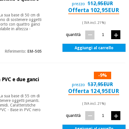
112,95EUR
prezzo
Offerta 102,95EUR
La sua base di 50 cm di
tono di sostenere oggetti
( IVA incl. 21%)
pporto con quattro ganci
abile in altezza -
quantità
Aggiungi al carrello
Riferimento:
EM-505
-9%
n PVC e due ganci
137,95EUR
prezzo
Offerta 124,95EUR
La sua base di 55 cm di
stenere oggetti pesanti.
( IVA incl. 21%)
umidi. Caratteristiche
n PVC - Base in PVC nero
quantità
Aggiungi al carrello