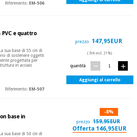
Riferimento:
EM-506
in PVC e quattro
147,95EUR
prezzo
La sua base di 55 cm di
( IVA incl. 21%)
tono di sostenere oggetti
amente progettata per
truttura in acciaio
quantità
Aggiungi al carrello
Riferimento:
EM-507
-8%
con base in
159,95EUR
prezzo
Offerta 146,95EUR
La sua base di 50 cm di