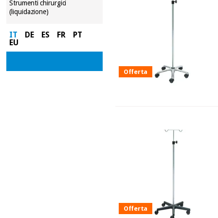
Strumenti chirurgici
(liquidazione)
IT
DE
ES
FR
PT
EU
Offerta
Offerta