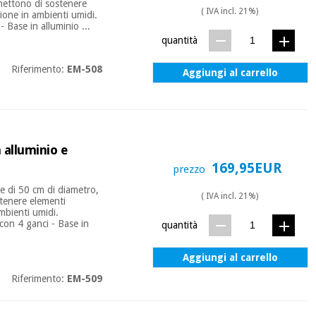
rmettono di sostenere
( IVA incl. 21%)
sione in ambienti umidi.
- Base in alluminio ...
quantità
Riferimento:
EM-508
Aggiungi al carrello
n alluminio e
169,95EUR
prezzo
le di 50 cm di diametro,
( IVA incl. 21%)
ostenere elementi
ambienti umidi.
 con 4 ganci - Base in
quantità
Aggiungi al carrello
Riferimento:
EM-509