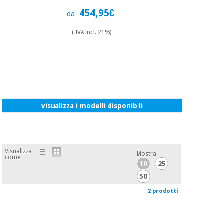
454,95€
da
( IVA incl. 21%)
visualizza i modelli disponibili
Visualizza
Mostra
come
10
25
50
2 prodotti