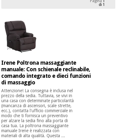
Pagina
1
mediche
Odontoiatria
di 1
Medicina
Notizia
Offerte
tradizionale
Attrezzature
cinese
mediche
Mobili
Outlet
Offerte
Medicina
clinici
tradizionale
Irene Poltrona massaggiante
cinese
Armadi
manuale: Con schienale reclinabile,
Fisaude
terapeutici
Outlet
comando integrato e dieci funzioni
Tech
Academy
di massaggio
Mobili
Materiale
clinici
Attenzione! La consegna è inclusa nel
essenziale
prezzo della sedia. Tuttavia, se vivi in ​​
per la
una casa con determinate particolarità
Fisaude
protezione
(mancanza di ascensori, scale strette,
Tech
Armadi
dei
ecc.), contatta l'ufficio commerciale in
Academy
terapeutici
coronavirus
modo che ti fornisca un preventivo
per alzare la sedia fino alla porta di
casa tua. La poltrona massaggiante
Aerobica,
manuale Irene è realizzata con
Materiale
materiali di alta qualità. Questa ...
fitness e