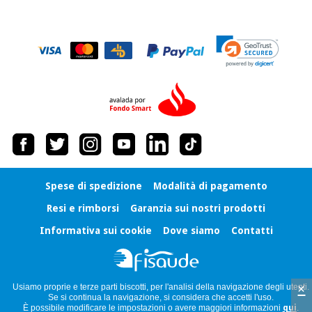
Spese di spedizione
Modalità di pagamento
Resi e rimborsi
Garanzia sui nostri prodotti
Informativa sui cookie
Dove siamo
Contatti
×
Usiamo proprie e terze parti biscotti, per l'analisi della navigazione degli utenti.
Se si continua la navigazione, si considera che accetti l'uso.
È possibile modificare le impostazioni o avere maggiori informazioni
qui
.