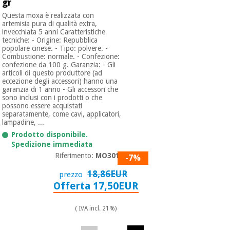
gr
Questa moxa è realizzata con
artemisia pura di qualità extra,
invecchiata 5 anni Caratteristiche
tecniche: - Origine: Repubblica
popolare cinese. - Tipo: polvere. -
Combustione: normale. - Confezione:
confezione da 100 g. Garanzia: - Gli
articoli di questo produttore (ad
eccezione degli accessori) hanno una
garanzia di 1 anno - Gli accessori che
sono inclusi con i prodotti o che
possono essere acquistati
separatamente, come cavi, applicatori,
lampadine, ...
Prodotto disponibile.
Spedizione immediata
Riferimento:
MO3012
-7%
18,86EUR
prezzo
Offerta 17,50EUR
( IVA incl. 21%)