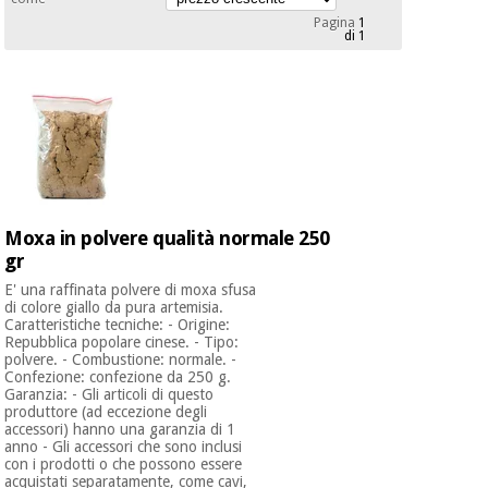
mediche
Odontoiatria
Pagina
1
di 1
Medicina
Notizia
Offerte
tradizionale
Attrezzature
cinese
mediche
Mobili
Outlet
Offerte
Medicina
clinici
tradizionale
cinese
Armadi
Moxa in polvere qualità normale 250
Fisaude
terapeutici
Outlet
gr
Tech
Academy
Mobili
E' una raffinata polvere di moxa sfusa
Materiale
di colore giallo da pura artemisia.
clinici
essenziale
Caratteristiche tecniche: - Origine:
per la
Repubblica popolare cinese. - Tipo:
Fisaude
polvere. - Combustione: normale. -
protezione
Tech
Armadi
Confezione: confezione da 250 g.
dei
Garanzia: - Gli articoli di questo
Academy
terapeutici
coronavirus
produttore (ad eccezione degli
accessori) hanno una garanzia di 1
anno - Gli accessori che sono inclusi
Aerobica,
con i prodotti o che possono essere
Materiale
fitness e
acquistati separatamente, come cavi,