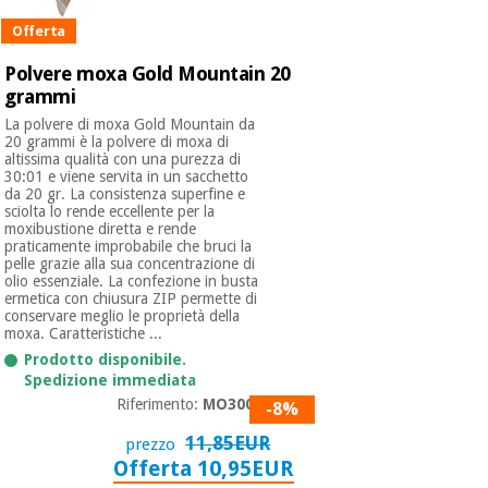
Offerta
Ortopedia
Polvere moxa Gold Mountain 20
grammi
Strumenti
La polvere di moxa Gold Mountain da
20 grammi è la polvere di moxa di
chirurgici
altissima qualità con una purezza di
(liquidazione)
30:01 e viene servita in un sacchetto
da 20 gr. La consistenza superfine e
sciolta lo rende eccellente per la
moxibustione diretta e rende
praticamente improbabile che bruci la
pelle grazie alla sua concentrazione di
olio essenziale. La confezione in busta
ermetica con chiusura ZIP permette di
conservare meglio le proprietà della
moxa. Caratteristiche ...
Prodotto disponibile.
Spedizione immediata
Riferimento:
MO3006
-8%
11,85EUR
prezzo
Offerta 10,95EUR