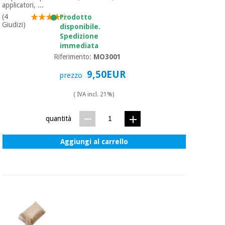
essenziale
pilates
applicatori, ...
per la
(4
Prodotto
protezione
Giudizi)
disponibile.
Sport
dei
Spedizione
e
coronavirus
giochi
immediata
Riferimento:
MO3001
Armadi
9,50EUR
Aerobica,
prezzo
sanitari
fitness e
( IVA incl. 21%)
pilates
Veterinario
quantità
Sport
Ortopedia
e
Aggiungi al carrello
giochi
Strumenti
chirurgici
(liquidazione)
Armadi
sanitari
Veterinario