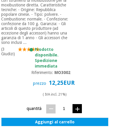
con strumenti di moxibustione per la
moxibustione diretta. Caratteristiche
tecniche: - Origine: Repubblica
popolare cinese. - Tipo: polvere. -
Combustione: normale. - Confezione:
confezione da 100 g. Garanzia: - Gli
articoli di questo produttore (ad
eccezione degli accessori) hanno una
garanzia di 1 anno - Gli accessori che
sono inclusi ...
(3
Prodotto
Giudizi)
disponibile.
Spedizione
immediata
Riferimento:
MO3002
12,25EUR
prezzo
( IVA incl. 21%)
quantità
Aggiungi al carrello