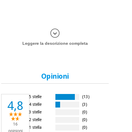
Più inform
Leggere la descrizione completa
Opinioni
5 stelle
(13)
4,8
4 stelle
(3)
3 stelle
(0)
2 stelle
(0)
16
1 stella
(0)
opinioni