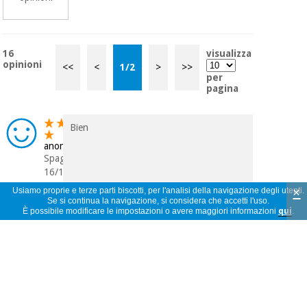
16
visualizza
opinioni
<<
<
1
/
2
>
>>
per
pagina
Bien
anonimo
Spagna
16/10/2023
×
Usiamo proprie e terze parti biscotti, per l'analisi della navigazione degli utenti.
Se si continua la navigazione, si considera che accetti l'uso.
È possibile modificare le impostazioni o avere maggiori informazioni
qui
.
Todo Ok
anonimo
Spagna
23/08/2023