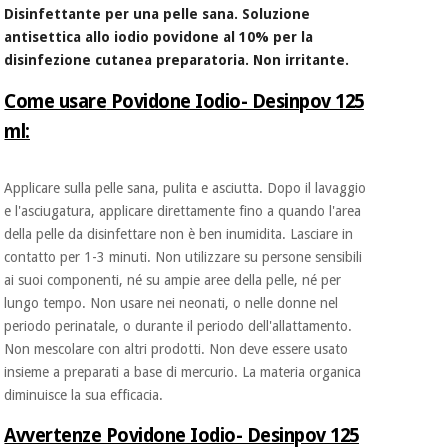
essenziale
pilates
Disinfettante per una pelle sana. Soluzione
per la
antisettica allo iodio povidone al 10% per la
protezione
Sport
disinfezione cutanea preparatoria. Non irritante.
dei
e
coronavirus
giochi
Come usare
Povidone Iodio- Desinpov 125
ml:
Armadi
Aerobica,
sanitari
fitness e
Applicare sulla pelle sana, pulita e asciutta. Dopo il lavaggio
pilates
Veterinario
e l'asciugatura, applicare direttamente fino a quando l'area
della pelle da disinfettare non è ben inumidita. Lasciare in
Sport
contatto per 1-3 minuti. Non utilizzare su persone sensibili
Ortopedia
e
ai suoi componenti, né su ampie aree della pelle, né per
giochi
lungo tempo. Non usare nei neonati, o nelle donne nel
Strumenti
periodo perinatale, o durante il periodo dell'allattamento.
chirurgici
(liquidazione)
Non mescolare con altri prodotti. Non deve essere usato
Armadi
insieme a preparati a base di mercurio. La materia organica
sanitari
diminuisce la sua efficacia.
Avvertenze Povidone Iodio- Desinpov 125
Veterinario