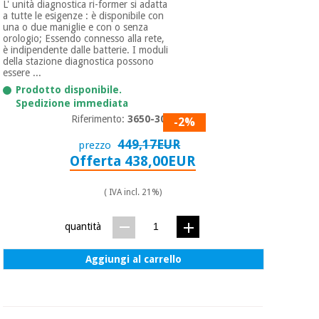
L' unità diagnostica ri-former si adatta
a tutte le esigenze : è disponibile con
una o due maniglie e con o senza
orologio; Essendo connesso alla rete,
è indipendente dalle batterie. I moduli
della stazione diagnostica possono
essere ...
Prodotto disponibile.
Spedizione immediata
Riferimento:
3650-300
-2%
449,17EUR
prezzo
Offerta 438,00EUR
( IVA incl. 21%)
quantità
Aggiungi al carrello