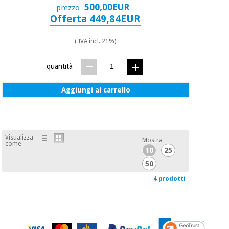
500,00EUR
prezzo
Offerta 449,84EUR
( IVA incl. 21%)
quantità
Aggiungi al carrello
Visualizza
Mostra
come
10
25
50
4 prodotti