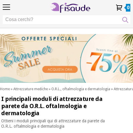
IT
IT
Fisioterapia
Fisioterapia
0
4,8
4,8
4,8
DE
DE
/ 5
/ 5
/ 5
Tecnologie
Tecnologie
ES
ES
Il mio
Il mio
I miei
I miei
Differenziali
FR
FR
Account
Account
ordini
ordini
Differenziali
Cura
PT
PT
Cura
dei
EU
EU
dei
piedi
piedi
Occasione
Estetica,
Occasione
Fisaude
dermocosmetici
Fisaude
Estetica,
e medicina
dermocosmetici
estetica
e medicina
SUMMER
estetica
SALE
Benessere,
SUMMER
qualità
SALE
della vita
Home
»
Attrezzature mediche
»
O.R.L., oftalmologia e dermatologia
»
Attrezzatur
Benessere,
e cura del
I principali moduli di attrezzature da
I nostri
corpo
qualità
prodotti
parete da O.R.L. oftalmologia e
della vita
Kinefis
dermatologia
I nostri
e cura del
Odontoiatria
prodotti
corpo
Ottieni i moduli principali qui di attrezzature da parete da
Kinefis
O.R.L. oftalmologia e dermatologia
Attrezzature
Notizia