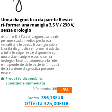
Ortopedia
Unità diagnostica da parete Riester
ri-former una maniglia 3,5 V / 230 V,
Strumenti
senza orologio
chirurgici
ri-former® è l'unità diagnostica ideale
(liquidazione)
per uno studio medico per la sua
versatilità e le possibili configurazioni
L' unità diagnostica ri-former si adatta
a tutte le esigenze : è disponibile con
una o due maniglie e con o senza
orologio; Essendo connesso alla rete,
è indipendente dalle batterie. I moduli
della stazione diagnostica possono
essere ...
Prodotto disponibile.
Spedizione immediata
Riferimento:
3652
-9%
356,18EUR
prezzo
Offerta 325,00EUR