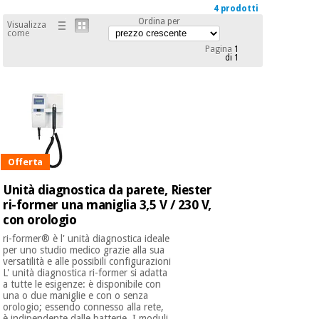
mediche
Odontoiatria
4 prodotti
Ordina per
Visualizza
come
Medicina
Notizia
Pagina
1
Offerte
tradizionale
Attrezzature
di 1
cinese
mediche
Mobili
Outlet
Offerte
Medicina
clinici
tradizionale
cinese
Armadi
Fisaude
terapeutici
Offerta
Outlet
Tech
Academy
Mobili
Unità diagnostica da parete, Riester
Materiale
clinici
ri-former una maniglia 3,5 V / 230 V,
essenziale
con orologio
per la
Fisaude
protezione
ri-former® è l' unità diagnostica ideale
Tech
Armadi
dei
per uno studio medico grazie alla sua
Academy
terapeutici
coronavirus
versatilità e alle possibili configurazioni
L' unità diagnostica ri-former si adatta
a tutte le esigenze: è disponibile con
una o due maniglie e con o senza
Aerobica,
Materiale
orologio; essendo connesso alla rete,
fitness e
è indipendente dalle batterie. I moduli