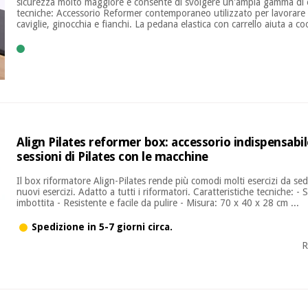
sicurezza molto maggiore e consente di svolgere un'ampia gamma di es
tecniche: Accessorio Reformer contemporaneo utilizzato per lavorare s
caviglie, ginocchia e fianchi. La pedana elastica con carrello aiuta a coo
Align Pilates reformer box: accessorio indispensabil
sessioni di Pilates con le macchine
Il box riformatore Align-Pilates rende più comodi molti esercizi da sed
nuovi esercizi. Adatto a tutti i riformatori. Caratteristiche tecniche: - 
imbottita - Resistente e facile da pulire - Misura: 70 x 40 x 28 cm ...
Spedizione in 5-7 giorni circa.
R