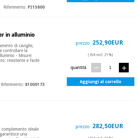
Riferimento:
PI15800
er in alluminio
252,90EUR
prezzo
amento di caviglie,
e controllare la
( IVA incl. 21%)
Alluminio - Misure:
o: resistente e facile
quantità
Aggiungi al carrello
Riferimento:
81000173
282,50EUR
prezzo
il complemento ideale
, garantisce una