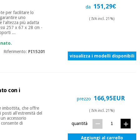
151,29€
da
e per facilitare lo
 garantire uno
( IVA incl. 21%)
e l'altezza più adatta
bassi 257 x 67 x 28 cm -
porti ...
onato.
Riferimento:
PI15201
visualizza i modelli disponibili
nto con i
166,95EUR
prezzo
 imbottita, che offre
( IVA incl. 21%)
 posti all'estremità del
è un accessorio
 consente di
quantità
Aggiungi al carrello