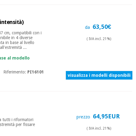
intensità)
63,50€
da
47 cm, compatibili con i
onibile in 4 diverse
( IVA incl. 21%)
ta in base al livello
ll'estremità ...
ase al modello
Riferimento:
PI16101
visualizza i modelli disponibili
64,95EUR
prezzo
 tutti i riformatori
stremità per fissare
( IVA incl. 21%)