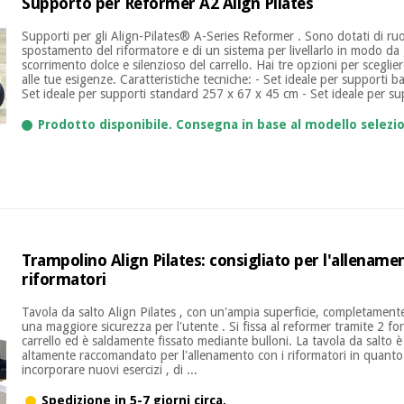
Supporto per Reformer A2 Align Pilates
Supporti per gli Align-Pilates® A-Series Reformer . Sono dotati di ruot
spostamento del riformatore e di un sistema per livellarlo in modo da
scorrimento dolce e silenzioso del carrello. Hai tre opzioni per sceglier
alle tue esigenze. Caratteristiche tecniche: - Set ideale per supporti 
Set ideale per supporti standard 257 x 67 x 45 cm - Set ideale per sup
Prodotto disponibile. Consegna in base al modello selezi
Trampolino Align Pilates: consigliato per l'allename
riformatori
Tavola da salto Align Pilates , con un'ampia superficie, completamente
una maggiore sicurezza per l'utente . Si fissa al reformer tramite 2 fori
carrello ed è saldamente fissato mediante bulloni. La tavola da salto 
altamente raccomandato per l'allenamento con i riformatori in quanto
incorporare nuovi esercizi , di ...
Spedizione in 5-7 giorni circa.