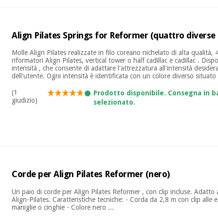
Align Pilates Springs for Reformer (quattro diverse 
Molle Align Pilates realizzate in filo coreano nichelato di alta qualità, 
riformatori Align Pilates, vertical tower o half cadillac e cadillac . Disp
intensità , che consente di adattare l'attrezzatura all'intensità desidera
dell'utente. Ogni intensità è identificata con un colore diverso situato a
(1
Prodotto disponibile. Consegna in b
giudizio)
selezionato.
Corde per Align Pilates Reformer (nero)
Un paio di corde per Align Pilates Reformer , con clip incluse. Adatto a
Align-Pilates. Caratteristiche tecniche: - Corda da 2,8 m con clip alle e
maniglie o cinghie - Colore nero ...