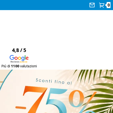
0
4,8 / 5
Piú di
1100
valutazioni