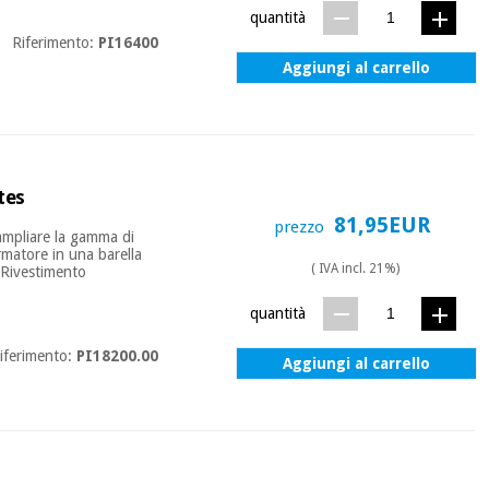
quantità
Riferimento:
PI16400
Aggiungi al carrello
tes
81,95EUR
prezzo
ampliare la gamma di
ormatore in una barella
( IVA incl. 21%)
. Rivestimento
quantità
iferimento:
PI18200.00
Aggiungi al carrello