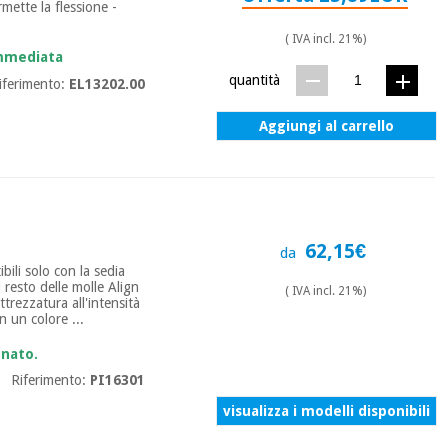
rmette la flessione -
( IVA incl. 21%)
immediata
quantità
iferimento:
EL13202.00
Aggiungi al carrello
62,15€
da
bili solo con la sedia
l resto delle molle Align
( IVA incl. 21%)
ttrezzatura all'intensità
n un colore ...
onato.
Riferimento:
PI16301
visualizza i modelli disponibili