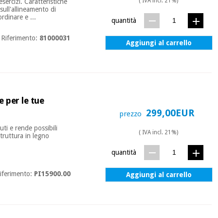
( IVA incl. 21%)
ercizi. Caratteristiche
ull'allineamento di
rdinare e ...
quantità
Riferimento:
81000031
Aggiungi al carrello
e per le tue
299,00EUR
prezzo
uti e rende possibili
( IVA incl. 21%)
Struttura in legno
quantità
iferimento:
PI15900.00
Aggiungi al carrello