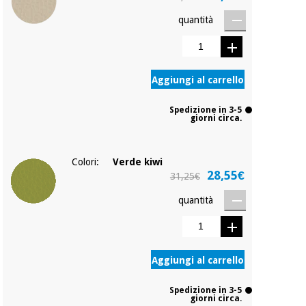
quantità
Ortopedia
Strumenti
Aggiungi al carrello
chirurgici
(liquidazione)
Spedizione in 3-5
giorni circa.
Colori:
Verde kiwi
28,55€
31,25€
quantità
Aggiungi al carrello
Spedizione in 3-5
giorni circa.