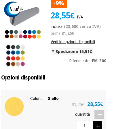
mediche
-9%
Odontoiatria
28,55€
Medicina
IVA
Notizia
Offerte
tradizionale
Attrezzature
cinese
inclusa
(23,60€ senza IVA)
mediche
prima
31,25€
Mobili
Vedi le opzioni disponibili
Outlet
Offerte
Medicina
clinici
* Spedizione 15,51€
tradizionale
cinese
Armadi
Riferimento:
EM-300
Fisaude
terapeutici
Outlet
Tech
Academy
Mobili
Opzioni disponibili
Materiale
clinici
essenziale
per la
Fisaude
protezione
Colori:
Giallo
Tech
Armadi
dei
28,55€
31,25€
Academy
terapeutici
coronavirus
quantità
Aerobica,
Materiale
fitness e