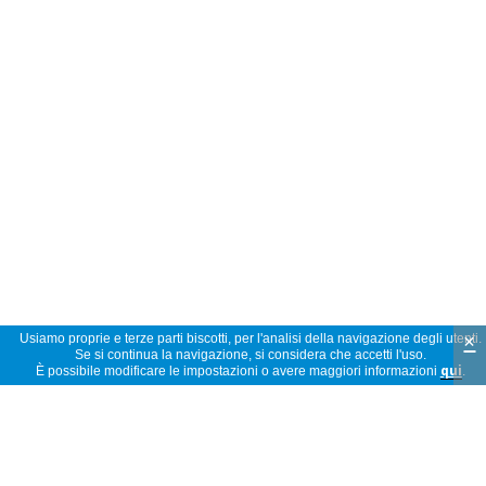
×
Usiamo proprie e terze parti biscotti, per l'analisi della navigazione degli utenti.
Se si continua la navigazione, si considera che accetti l'uso.
È possibile modificare le impostazioni o avere maggiori informazioni
qui
.