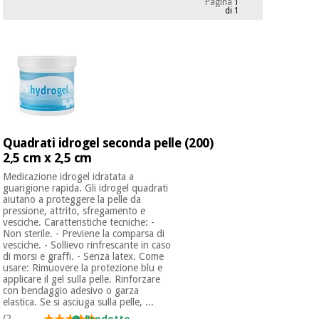
Pagina
1
mediche
Odontoiatria
di 1
Medicina
Notizia
Offerte
tradizionale
Attrezzature
cinese
mediche
Mobili
Outlet
Offerte
Medicina
clinici
tradizionale
Quadrati idrogel seconda pelle (200)
cinese
Armadi
2,5 cm x 2,5 cm
Fisaude
terapeutici
Outlet
Tech
Medicazione idrogel idratata a
Academy
Mobili
guarigione rapida. Gli idrogel quadrati
Materiale
aiutano a proteggere la pelle da
clinici
essenziale
pressione, attrito, sfregamento e
vesciche. Caratteristiche tecniche: -
per la
Fisaude
Non sterile. - Previene la comparsa di
protezione
vesciche. - Sollievo rinfrescante in caso
Tech
Armadi
dei
di morsi e graffi. - Senza latex. Come
Academy
terapeutici
coronavirus
usare: Rimuovere la protezione blu e
applicare il gel sulla pelle. Rinforzare
con bendaggio adesivo o garza
Aerobica,
elastica. Se si asciuga sulla pelle, ...
Materiale
fitness e
(2
Prodotto