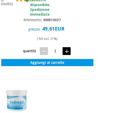
essenziale
pilates
Giudizi)
disponibile.
per la
Spedizione
protezione
Sport
immediata
dei
e
Riferimento:
RMB10637
coronavirus
giochi
49,61EUR
prezzo
Armadi
Aerobica,
( IVA incl. 21%)
sanitari
fitness e
pilates
quantità
Veterinario
Aggiungi al carrello
Sport
Ortopedia
e
giochi
Strumenti
chirurgici
(liquidazione)
Armadi
sanitari
Veterinario