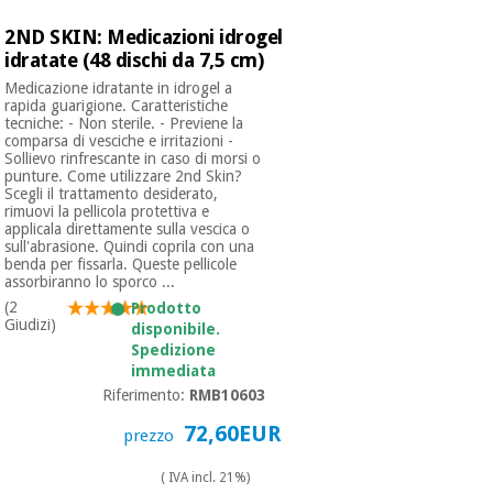
2ND SKIN: Medicazioni idrogel
idratate (48 dischi da 7,5 cm)
Ortopedia
Medicazione idratante in idrogel a
rapida guarigione. Caratteristiche
tecniche: - Non sterile. - Previene la
Strumenti
comparsa di vesciche e irritazioni -
chirurgici
Sollievo rinfrescante in caso di morsi o
(liquidazione)
punture. Come utilizzare 2nd Skin?
Scegli il trattamento desiderato,
rimuovi la pellicola protettiva e
applicala direttamente sulla vescica o
sull'abrasione. Quindi coprila con una
benda per fissarla. Queste pellicole
assorbiranno lo sporco ...
(2
Prodotto
Giudizi)
disponibile.
Spedizione
immediata
Riferimento:
RMB10603
72,60EUR
prezzo
( IVA incl. 21%)