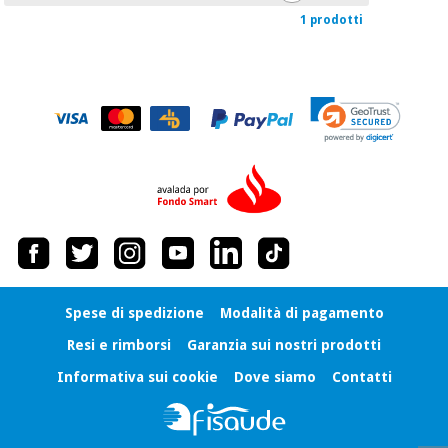
1 prodotti
Ortopedia
Strumenti
chirurgici
(liquidazione)
Spese di spedizione
Modalità di pagamento
Resi e rimborsi
Garanzia sui nostri prodotti
Informativa sui cookie
Dove siamo
Contatti