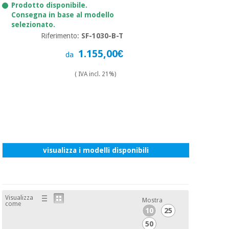
essenziale
pilates
Prodotto disponibile.
per la
Consegna in base al modello
protezione
selezionato.
Sport
dei
Riferimento:
SF-1030-B-T
e
coronavirus
giochi
1.155,00€
da
Armadi
( IVA incl. 21%)
Aerobica,
sanitari
fitness e
pilates
Veterinario
Sport
Ortopedia
e
giochi
visualizza i modelli disponibili
Strumenti
chirurgici
(liquidazione)
Armadi
sanitari
Visualizza
Mostra
come
10
25
50
Veterinario