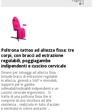
Pagina
1
mediche
Odontoiatria
di 1
Medicina
Notizia
Offerte
tradizionale
Attrezzature
cinese
mediche
Mobili
Outlet
Offerte
Medicina
clinici
tradizionale
Poltrona tattoo ad altezza fissa: tre
cinese
Armadi
corpi, con bracci ad estrazione
Fisaude
terapeutici
Outlet
regolabili, poggiagambe
Tech
Academy
indipendenti e cuscino cervicale
Mobili
Materiale
clinici
Divano per tatuaggi ad altezza fissa .
essenziale
Include bracci di estrazione regolabili
per la
in altezza, girevoli a 360º e rimovibili,
Fisaude
protezione
supporti per le gambe
Tech
Armadi
dei
sollevabili/reclinabili indipendenti e un
Academy
terapeutici
coronavirus
cuscino cervicale ergonomico . Si
tratta di una poltrona fissa che si
compone di una struttura ad alta
Aerobica,
resistenza , realizzata in tubo d'acciaio
Materiale
e verniciata in colore antracite ...
fitness e