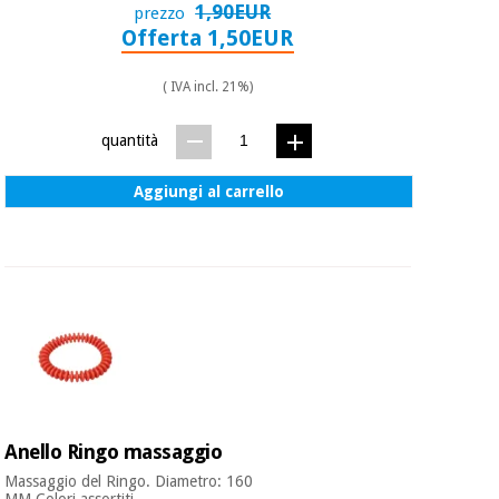
1,90EUR
prezzo
Offerta 1,50EUR
Ortopedia
( IVA incl. 21%)
Strumenti
quantità
chirurgici
(liquidazione)
Aggiungi al carrello
Anello Ringo massaggio
Massaggio del Ringo. Diametro: 160
MM Colori assortiti. ...