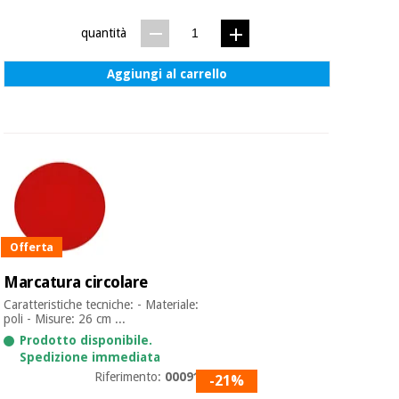
essenziale
pilates
per la
quantità
protezione
Sport
dei
e
Aggiungi al carrello
coronavirus
giochi
Armadi
Aerobica,
sanitari
fitness e
pilates
Veterinario
Sport
Ortopedia
e
Offerta
giochi
Strumenti
Marcatura circolare
chirurgici
Caratteristiche tecniche: - Materiale:
(liquidazione)
Armadi
poli - Misure: 26 cm ...
sanitari
Prodotto disponibile.
Spedizione immediata
Riferimento:
0009196
-21%
Veterinario