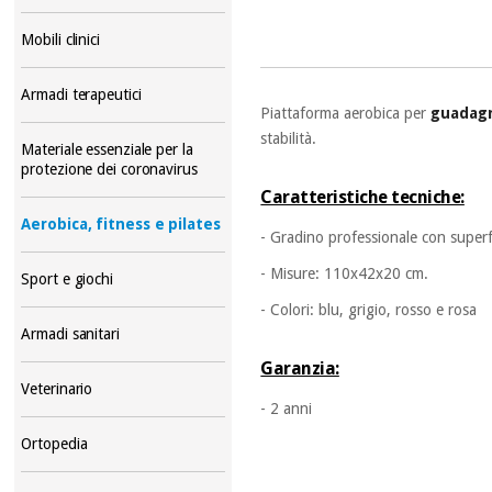
Mobili clinici
Armadi terapeutici
Piattaforma aerobica per
guadagn
stabilità.
Materiale essenziale per la
protezione dei coronavirus
Caratteristiche tecniche:
Aerobica, fitness e pilates
- Gradino professionale con superf
- Misure: 110x42x20 cm.
Sport e giochi
- Colori: blu, grigio, rosso e rosa
Armadi sanitari
Garanzia:
Veterinario
- 2 anni
Ortopedia