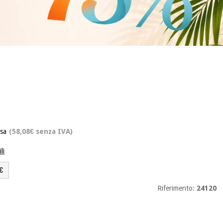
usa
(58,08€ senza IVA)
li
€
Riferimento:
24120