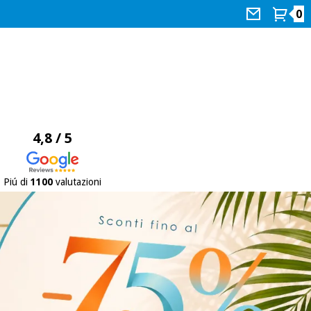
0
4,8 / 5
Piú di
1100
valutazioni