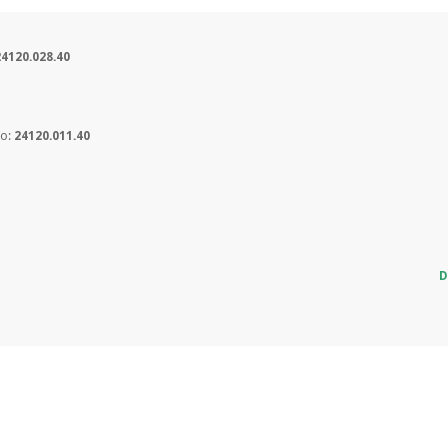
24120.028.40
to:
24120.011.40
D