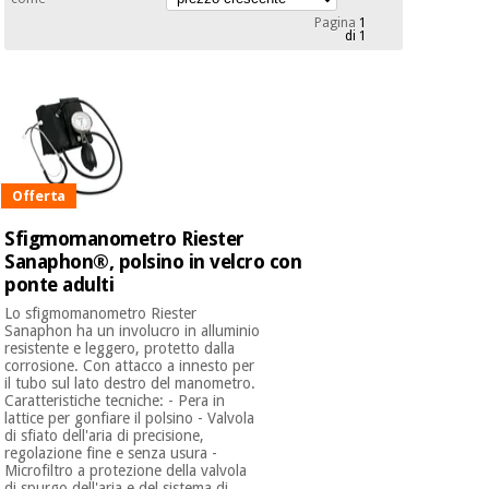
mediche
Odontoiatria
Pagina
1
di 1
Medicina
Notizia
Offerte
tradizionale
Attrezzature
cinese
mediche
Mobili
Outlet
Offerte
Medicina
clinici
tradizionale
Offerta
cinese
Armadi
Sfigmomanometro Riester
Fisaude
terapeutici
Outlet
Sanaphon®, polsino in velcro con
Tech
ponte adulti
Academy
Mobili
Materiale
clinici
Lo sfigmomanometro Riester
essenziale
Sanaphon ha un involucro in alluminio
per la
resistente e leggero, protetto dalla
Fisaude
protezione
corrosione. Con attacco a innesto per
Tech
Armadi
dei
il tubo sul lato destro del manometro.
Academy
terapeutici
coronavirus
Caratteristiche tecniche: - Pera in
lattice per gonfiare il polsino - Valvola
di sfiato dell'aria di precisione,
regolazione fine e senza usura -
Aerobica,
Materiale
Microfiltro a protezione della valvola
fitness e
di spurgo dell'aria e del sistema di