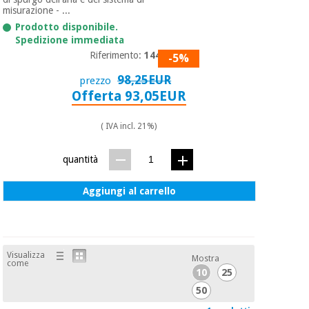
essenziale
pilates
misurazione - ...
per la
Prodotto disponibile.
protezione
Sport
Spedizione immediata
dei
e
Riferimento:
1442
-5%
coronavirus
giochi
98,25EUR
prezzo
Offerta 93,05EUR
Armadi
Aerobica,
sanitari
fitness e
( IVA incl. 21%)
pilates
Veterinario
quantità
Sport
Ortopedia
e
Aggiungi al carrello
giochi
Strumenti
chirurgici
(liquidazione)
Armadi
Visualizza
Mostra
sanitari
come
10
25
50
Veterinario