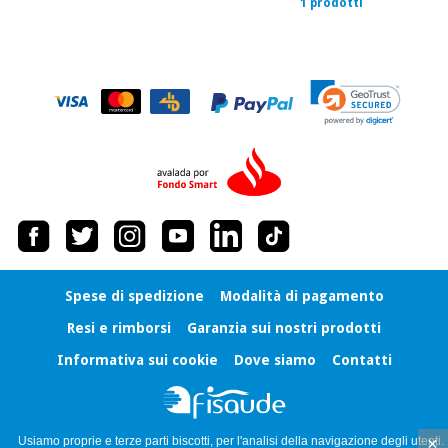
1 prodotti
Ortopedia
Strumenti
chirurgici
(liquidazione)
Spese di spedizione
Modalità di pagamento
Resi e rimborsi
Garanzia sui nostri prodotti
Informativa sui cookie
Dove siamo
Contatti
×
Usiamo proprie e terze parti biscotti, per l'analisi della navigazione degli utenti.