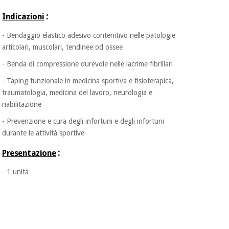
:
Indicazioni
Ortopedia
- Bendaggio elastico adesivo contenitivo nelle patologie
articolari, muscolari, tendinee od ossee
Strumenti
- Benda di compressione durevole nelle lacrime fibrillari
chirurgici
(liquidazione)
- Taping funzionale in medicina sportiva e fisioterapica,
traumatologia, medicina del lavoro, neurologia e
riabilitazione
- Prevenzione e cura degli infortuni e degli infortuni
durante le attività sportive
:
Presentazione
- 1 unità