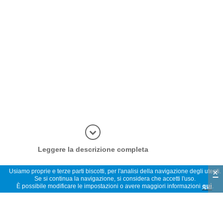
Più inform
Leggere la descrizione completa
×
Usiamo proprie e terze parti biscotti, per l'analisi della navigazione degli utenti.
Se si continua la navigazione, si considera che accetti l'uso.
È possibile modificare le impostazioni o avere maggiori informazioni
qui
.
Opinioni