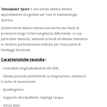
essenziale
pilates
per la
Tensoplast Sport
è una benda adesiva elastica
protezione
Sport
appositamente progettata per l'uso in traumatologia
dei
e
sportiva.
coronavirus
giochi
Questa benda elastica adesiva porosa ha una fascia di
Armadi
protezione lungo l'intera lunghezza della benda. La sua
Aerobica,
sanitari
particolare elasticità, adesività ai bordi ed elevata resistenza
fitness e
lo rendono particolarmente indicato per l'esecuzione di
pilates
Veterinario
bendaggi funzionali.
:
Caratteristiche tecniche
Sport
Ortopedia
e
- Estensibile longitudinalmente del 50%
giochi
Strumenti
- Elevata porosità permettendo la traspirazione, minimizza
chirurgici
il rischio di macerazione
(liquidazione)
Armadi
- Ipoallergenico
sanitari
- Supporto idrorepellente, respinge l'acqua
Veterinario
- Senza latex