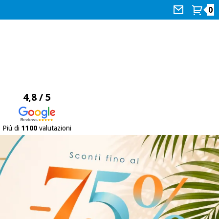
0
4,8 / 5
Piú di
1100
valutazioni