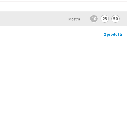
10
25
50
Mostra
2 prodotti