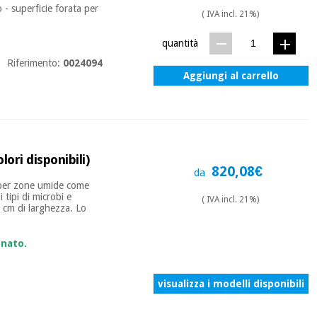
o - superficie forata per
( IVA incl. 21%)
quantità
Riferimento:
0024094
Aggiungi al carrello
ori disponibili)
820,08€
da
e per zone umide come
 tipi di microbi e
( IVA incl. 21%)
0 cm di larghezza. Lo
onato.
visualizza i modelli disponibili