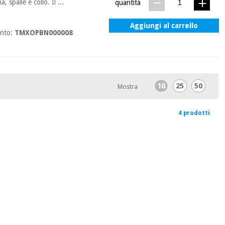
 spalle e collo. Il ...
quantità
Aggiungi al carrello
ento:
TMXOPBN000008
10
25
50
Mostra
4 prodotti