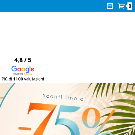
0
4,8 / 5
Piú di
1100
valutazioni