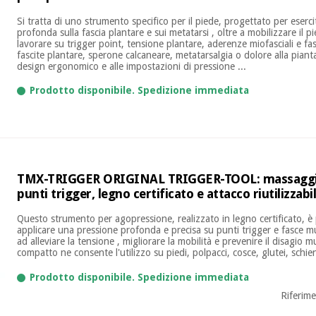
Si tratta di uno strumento specifico per il piede, progettato per eserc
profonda sulla fascia plantare e sui metatarsi , oltre a mobilizzare il p
lavorare su trigger point, tensione plantare, aderenze miofasciali e f
fascite plantare, sperone calcaneare, metatarsalgia o dolore alla pianta
design ergonomico e alle impostazioni di pressione ...
Prodotto disponibile. Spedizione immediata
TMX-TRIGGER ORIGINAL TRIGGER-TOOL: massaggi
punti trigger, legno certificato e attacco riutilizzabi
Questo strumento per agopressione, realizzato in legno certificato, è
applicare una pressione profonda e precisa su punti trigger e fasce m
ad alleviare la tensione , migliorare la mobilità e prevenire il disagio 
compatto ne consente l'utilizzo su piedi, polpacci, cosce, glutei, schiena,
Prodotto disponibile. Spedizione immediata
Riferim