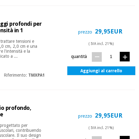
ggi profondi per
nsità in 1
29,95EUR
prezzo
rattare tensioni e
( IVA incl. 21%)
(3,0 cm, 2,0 cm e una
 l'intensità e la
cato a ...
quantità
Aggiungi al carrello
Riferimento:
TMXPA1
o profondo,
le
29,95EUR
prezzo
 progettato per
( IVA incl. 21%)
uscolari, contribuendo
muscolare. Il suo design