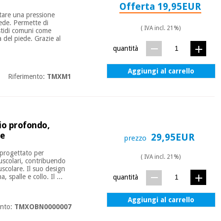
Offerta 19,95EUR
itare una pressione
iede. Permette di
( IVA incl. 21%)
astidi comuni come
 del piede. Grazie al
quantità
Aggiungi al carrello
Riferimento:
TMXM1
o profondo,
le
29,95EUR
prezzo
 progettato per
( IVA incl. 21%)
uscolari, contribuendo
muscolare. Il suo design
 spalle e collo. Il ...
quantità
Aggiungi al carrello
ento:
TMXOBN0000007