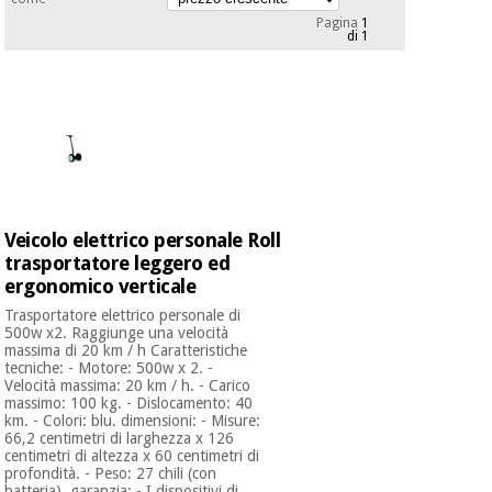
mediche
Odontoiatria
Pagina
1
di 1
Medicina
Notizia
Offerte
tradizionale
Attrezzature
cinese
mediche
Mobili
Outlet
Offerte
Medicina
clinici
tradizionale
cinese
Armadi
Veicolo elettrico personale Roll
Fisaude
terapeutici
Outlet
trasportatore leggero ed
Tech
ergonomico verticale
Academy
Mobili
Materiale
clinici
Trasportatore elettrico personale di
essenziale
500w x2. Raggiunge una velocità
per la
massima di 20 km / h Caratteristiche
Fisaude
protezione
tecniche: - Motore: 500w x 2. -
Tech
Armadi
dei
Velocità massima: 20 km / h. - Carico
Academy
terapeutici
coronavirus
massimo: 100 kg. - Dislocamento: 40
km. - Colori: blu. dimensioni: - Misure:
66,2 centimetri di larghezza x 126
centimetri di altezza x 60 centimetri di
Aerobica,
Materiale
profondità. - Peso: 27 chili (con
fitness e
batteria). garanzia: - I dispositivi di ...