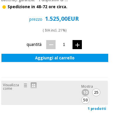
essenziale
pilates
per la
Spedizione in 48-72 ore circa.
protezione
Sport
1.525,00EUR
dei
prezzo
e
coronavirus
giochi
( IVA incl. 21%)
Armadi
Aerobica,
quantità
sanitari
fitness e
pilates
Aggiungi al carrello
Veterinario
Sport
Ortopedia
e
Visualizza
giochi
Mostra
come
Strumenti
10
25
chirurgici
50
(liquidazione)
Armadi
1 prodotti
sanitari
Veterinario