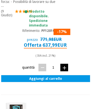
essenziale
pilates
forza: - Possibilità di lavorare su due
per la
...
protezione
(9
Prodotto
Sport
Giudizi)
dei
disponibile.
e
Spedizione
coronavirus
giochi
immediata
Riferimento:
PF1201024
-17%
Armadi
Aerobica,
sanitari
771,98EUR
prezzo
fitness e
Offerta 637,99EUR
pilates
Veterinario
( IVA incl. 21%)
Sport
Ortopedia
e
quantità
giochi
Strumenti
Aggiungi al carrello
chirurgici
(liquidazione)
Armadi
sanitari
Veterinario