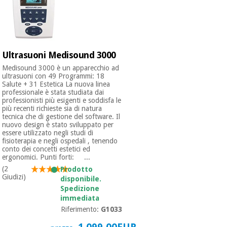
Ortopedia
Ultrasuoni Medisound 3000
Strumenti
Medisound 3000 è un apparecchio ad
chirurgici
ultrasuoni con 49 Programmi: 18
(liquidazione)
Salute + 31 Estetica La nuova linea
professionale è stata studiata dai
professionisti più esigenti e soddisfa le
più recenti richieste sia di natura
tecnica che di gestione del software. Il
nuovo design è stato sviluppato per
essere utilizzato negli studi di
fisioterapia e negli ospedali , tenendo
conto dei concetti estetici ed
ergonomici. Punti forti: ...
(2
Prodotto
Giudizi)
disponibile.
Spedizione
immediata
Riferimento:
G1033