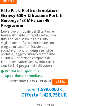
Offerta
Elite Pack: Elettrostimolatore
Genesy 600 + Ultrasuoni Portatili
Biosonyc 1/3 MHz con 45
Programmi
L'obiettivo principale dell'Elite Pack è
fornire all'utente un rapido sollievo da
tutti i tipi di disturbi fisici e il suo
miglioramento fisico e muscolare con
programmi specifici. Queste due
squadre offrono un design semplice,
portatile, leggero, sicuro ed efficiente
al 100%. Confezione composta da: -
Elettrostimolatore Genesy 600 con 4
canali e 149 programmi - Ultrasuoni ...
Prodotto disponibile.
Spedizione immediata
Riferimento:
G3753 - PF0201009
-11%
1.599,00EUR
prezzo
Offerta 1.426,75EUR
( IVA incl. 21%)