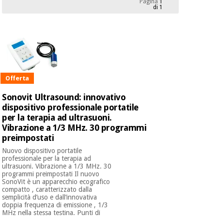
Pagina
1
mediche
Odontoiatria
di 1
Medicina
Notizia
Offerte
tradizionale
Attrezzature
cinese
mediche
Mobili
Outlet
Offerte
Medicina
clinici
Offerta
tradizionale
Sonovit Ultrasound: innovativo
cinese
Armadi
dispositivo professionale portatile
Fisaude
terapeutici
Outlet
per la terapia ad ultrasuoni.
Tech
Academy
Vibrazione a 1/3 MHz. 30 programmi
Mobili
Materiale
preimpostati
clinici
essenziale
Nuovo dispositivo portatile
per la
Fisaude
professionale per la terapia ad
protezione
ultrasuoni. Vibrazione a 1/3 MHz. 30
Tech
Armadi
dei
programmi preimpostati Il nuovo
Academy
terapeutici
coronavirus
SonoVit è un apparecchio ecografico
compatto , caratterizzato dalla
semplicità d’uso e dall’innovativa
Aerobica,
doppia frequenza di emissione , 1/3
Materiale
fitness e
MHz nella stessa testina. Punti di