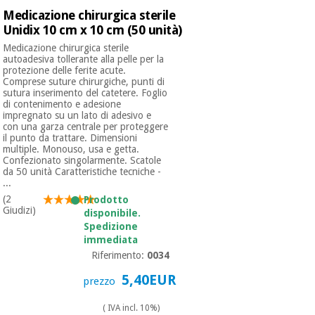
Medicazione chirurgica sterile
Unidix 10 cm x 10 cm (50 unità)
Ortopedia
Medicazione chirurgica sterile
autoadesiva tollerante alla pelle per la
protezione delle ferite acute.
Strumenti
Comprese suture chirurgiche, punti di
sutura inserimento del catetere. Foglio
chirurgici
di contenimento e adesione
(liquidazione)
impregnato su un lato di adesivo e
con una garza centrale per proteggere
il punto da trattare. Dimensioni
multiple. Monouso, usa e getta.
Confezionato singolarmente. Scatole
da 50 unità Caratteristiche tecniche -
...
(2
Prodotto
Giudizi)
disponibile.
Spedizione
immediata
Riferimento:
0034
5,40EUR
prezzo
( IVA incl. 10%)