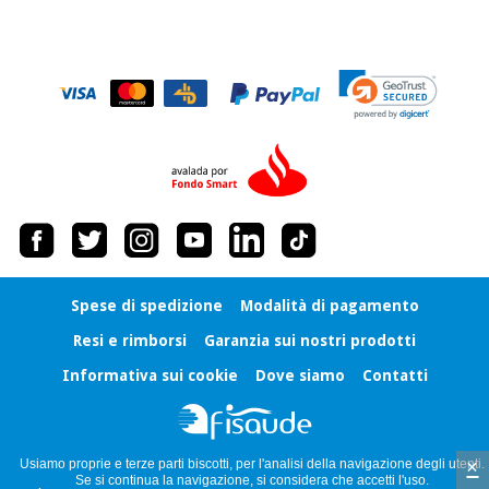
Spese di spedizione
Modalità di pagamento
Resi e rimborsi
Garanzia sui nostri prodotti
Informativa sui cookie
Dove siamo
Contatti
×
Usiamo proprie e terze parti biscotti, per l'analisi della navigazione degli utenti.
Se si continua la navigazione, si considera che accetti l'uso.