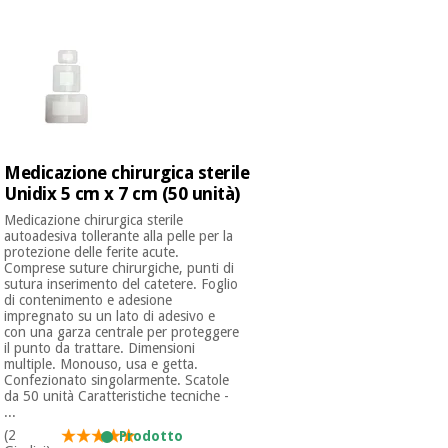
mediche
Odontoiatria
Medicina
Notizia
Offerte
tradizionale
Attrezzature
cinese
mediche
Mobili
Outlet
Offerte
Medicina
clinici
Medicazione chirurgica sterile
tradizionale
Unidix 5 cm x 7 cm (50 unità)
cinese
Armadi
Medicazione chirurgica sterile
Fisaude
terapeutici
autoadesiva tollerante alla pelle per la
Outlet
Tech
protezione delle ferite acute.
Academy
Mobili
Comprese suture chirurgiche, punti di
Materiale
clinici
sutura inserimento del catetere. Foglio
essenziale
di contenimento e adesione
per la
impregnato su un lato di adesivo e
Fisaude
protezione
con una garza centrale per proteggere
Tech
Armadi
il punto da trattare. Dimensioni
dei
multiple. Monouso, usa e getta.
Academy
terapeutici
coronavirus
Confezionato singolarmente. Scatole
da 50 unità Caratteristiche tecniche -
...
Aerobica,
Materiale
fitness e
(2
Prodotto