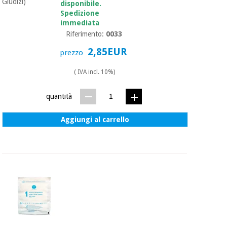
essenziale
Giudizi)
pilates
disponibile.
per la
Spedizione
protezione
immediata
Sport
dei
Riferimento:
0033
e
coronavirus
giochi
2,85EUR
prezzo
Armadi
( IVA incl. 10%)
Aerobica,
sanitari
fitness e
pilates
quantità
Veterinario
Aggiungi al carrello
Sport
Ortopedia
e
giochi
Strumenti
chirurgici
(liquidazione)
Armadi
sanitari
Veterinario