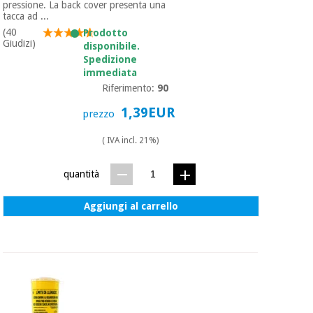
essenziale
pilates
pressione. La back cover presenta una
per la
tacca ad ...
protezione
(40
Prodotto
Sport
Giudizi)
dei
disponibile.
e
Spedizione
coronavirus
giochi
immediata
Riferimento:
90
Armadi
Aerobica,
1,39EUR
sanitari
prezzo
fitness e
pilates
( IVA incl. 21%)
Veterinario
quantità
Sport
Ortopedia
e
giochi
Aggiungi al carrello
Strumenti
chirurgici
(liquidazione)
Armadi
sanitari
Veterinario