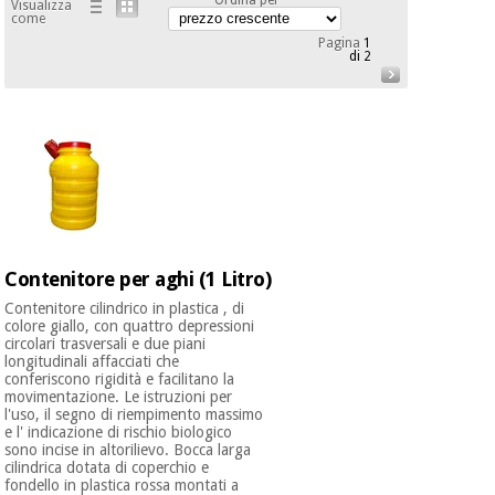
mediche
Visualizza
Odontoiatria
come
Pagina
1
di 2
Medicina
Notizia
Offerte
tradizionale
Attrezzature
cinese
mediche
Mobili
Outlet
Offerte
Medicina
clinici
tradizionale
cinese
Armadi
Fisaude
terapeutici
Outlet
Tech
Contenitore per aghi (1 Litro)
Academy
Mobili
Materiale
Contenitore cilindrico in plastica , di
clinici
essenziale
colore giallo, con quattro depressioni
circolari trasversali e due piani
per la
Fisaude
longitudinali affacciati che
protezione
conferiscono rigidità e facilitano la
Tech
Armadi
dei
movimentazione. Le istruzioni per
Academy
terapeutici
coronavirus
l'uso, il segno di riempimento massimo
e l' indicazione di rischio biologico
sono incise in altorilievo. Bocca larga
Aerobica,
cilindrica dotata di coperchio e
Materiale
fitness e
fondello in plastica rossa montati a