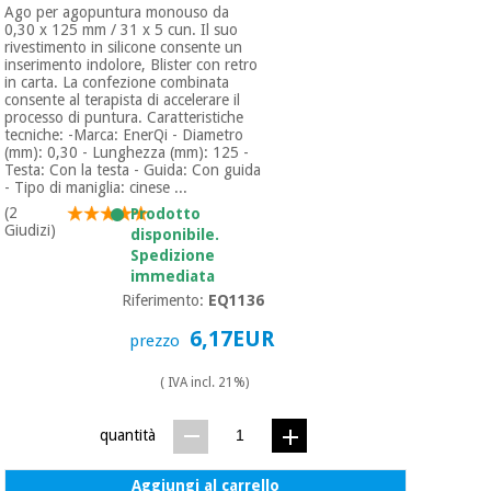
Ago per agopuntura monouso da
0,30 x 125 mm / 31 x 5 cun. Il suo
rivestimento in silicone consente un
inserimento indolore, Blister con retro
in carta. La confezione combinata
consente al terapista di accelerare il
processo di puntura. Caratteristiche
tecniche: -Marca: EnerQi - Diametro
(mm): 0,30 - Lunghezza (mm): 125 -
Testa: Con la testa - Guida: Con guida
- Tipo di maniglia: cinese ...
(2
Prodotto
Giudizi)
disponibile.
Spedizione
immediata
Riferimento:
EQ1136
6,17EUR
prezzo
( IVA incl. 21%)
quantità
Aggiungi al carrello