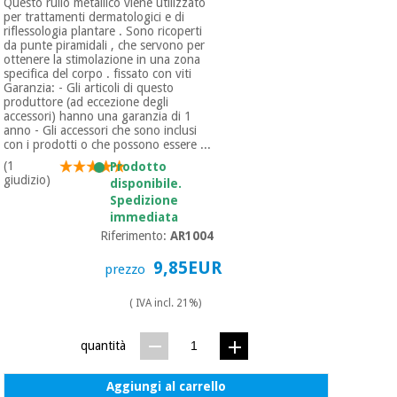
Questo rullo metallico viene utilizzato
per trattamenti dermatologici e di
riflessologia plantare . Sono ricoperti
da punte piramidali , che servono per
ottenere la stimolazione in una zona
specifica del corpo . fissato con viti
Garanzia: - Gli articoli di questo
produttore (ad eccezione degli
accessori) hanno una garanzia di 1
anno - Gli accessori che sono inclusi
con i prodotti o che possono essere ...
(1
Prodotto
giudizio)
disponibile.
Spedizione
immediata
Riferimento:
AR1004
9,85EUR
prezzo
( IVA incl. 21%)
quantità
Aggiungi al carrello