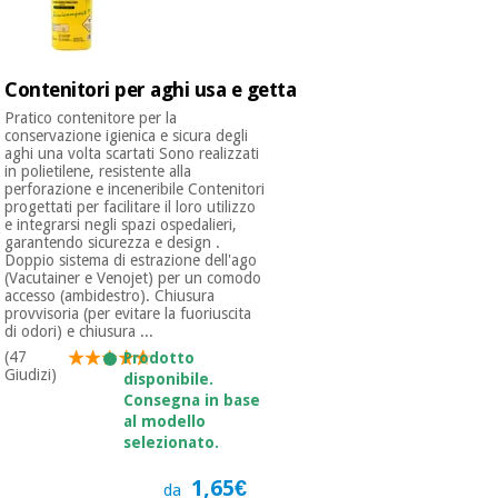
Ortopedia
Contenitori per aghi usa e getta
Pratico contenitore per la
Strumenti
conservazione igienica e sicura degli
chirurgici
aghi una volta scartati Sono realizzati
in polietilene, resistente alla
(liquidazione)
perforazione e inceneribile Contenitori
progettati per facilitare il loro utilizzo
e integrarsi negli spazi ospedalieri,
garantendo sicurezza e design .
Doppio sistema di estrazione dell'ago
(Vacutainer e Venojet) per un comodo
accesso (ambidestro). Chiusura
provvisoria (per evitare la fuoriuscita
di odori) e chiusura ...
(47
Prodotto
Giudizi)
disponibile.
Consegna in base
al modello
selezionato.
1,65€
da