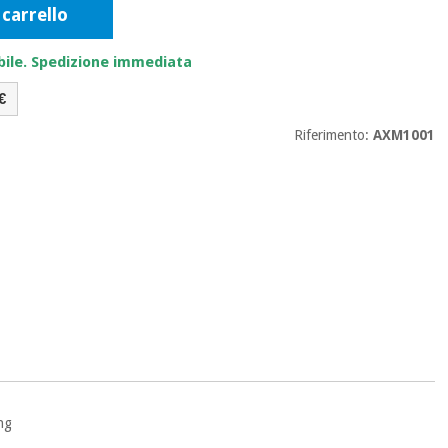
 carrello
bile. Spedizione immediata
€
Riferimento:
AXM1001
ong