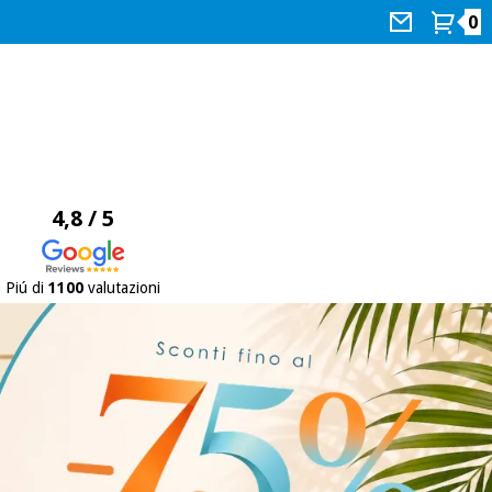
0
4,8 / 5
Piú di
1100
valutazioni