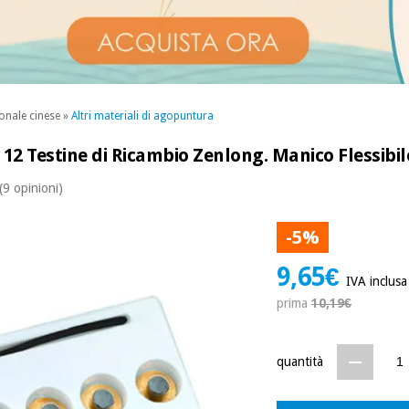
onale cinese
»
Altri materiali di agopuntura
 12 Testine di Ricambio Zenlong. Manico Flessibil
(9 opinioni)
-5%
9,65€
IVA inclusa
prima
10,19€
quantità