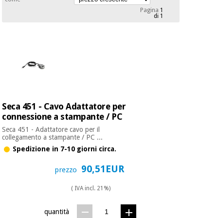
mediche
Odontoiatria
Pagina
1
di 1
Medicina
Notizia
Offerte
tradizionale
Attrezzature
cinese
mediche
Mobili
Outlet
Offerte
Medicina
clinici
tradizionale
cinese
Armadi
Seca 451 - Cavo Adattatore per
Fisaude
terapeutici
Outlet
connessione a stampante / PC
Tech
Academy
Mobili
Seca 451 - Adattatore cavo per il
Materiale
collegamento a stampante / PC ...
clinici
essenziale
Spedizione in 7-10 giorni circa.
per la
Fisaude
protezione
90,51EUR
Tech
Armadi
prezzo
dei
Academy
terapeutici
coronavirus
( IVA incl. 21%)
Aerobica,
Materiale
fitness e
quantità