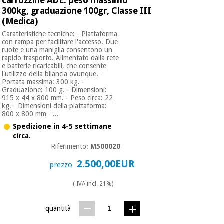
carrozzine ADE: peso massimo
300kg, graduazione 100gr, Classe III
(Medica)
Caratteristiche tecniche: - Piattaforma
con rampa per facilitare l'accesso. Due
ruote e una maniglia consentono un
rapido trasporto. Alimentato dalla rete
e batterie ricaricabili, che consente
l'utilizzo della bilancia ovunque. -
Portata massima: 300 kg. -
Graduazione: 100 g. - Dimensioni:
915 x 44 x 800 mm. - Peso circa: 22
kg. - Dimensioni della piattaforma:
800 x 800 mm - ...
Spedizione in 4-5 settimane
circa.
Riferimento:
M500020
2.500,00EUR
prezzo
( IVA incl. 21%)
quantità