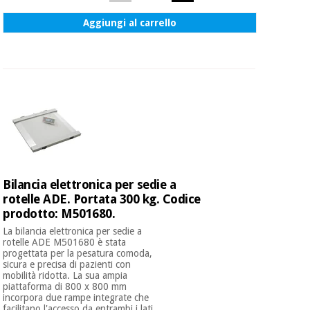
essenziale
pilates
per la
Aggiungi al carrello
protezione
Sport
dei
e
coronavirus
giochi
Armadi
Aerobica,
sanitari
fitness e
pilates
Veterinario
Sport
Ortopedia
Bilancia elettronica per sedie a
e
rotelle ADE. Portata 300 kg. Codice
giochi
prodotto: M501680.
Strumenti
chirurgici
La bilancia elettronica per sedie a
(liquidazione)
rotelle ADE M501680 è stata
Armadi
progettata per la pesatura comoda,
sanitari
sicura e precisa di pazienti con
mobilità ridotta. La sua ampia
piattaforma di 800 x 800 mm
incorpora due rampe integrate che
Veterinario
facilitano l'accesso da entrambi i lati,