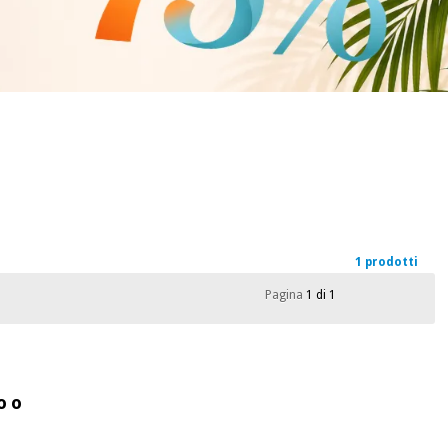
1 prodotti
Pagina
1 di 1
o o