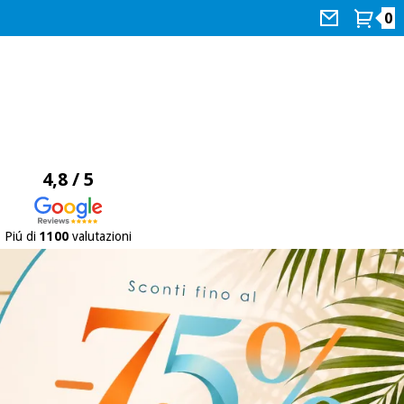
0
4,8 / 5
Piú di
1100
valutazioni