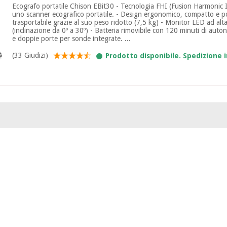
Ecografo portatile Chison EBit30 - Tecnologia FHI (Fusion Harmonic 
uno scanner ecografico portatile. - Design ergonomico, compatto e por
trasportabile grazie al suo peso ridotto (7,5 kg) - Monitor LED ad alta
(inclinazione da 0º a 30º) - Batteria rimovibile con 120 minuti di auto
e doppie porte per sonde integrate. ...
(33 Giudizi)
Prodotto disponibile. Spedizione