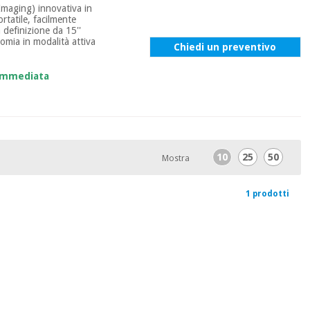
Imaging) innovativa in
tatile, facilmente
 definizione da 15''
nomia in modalità attiva
Chiedi un preventivo
 immediata
10
25
50
Mostra
1 prodotti