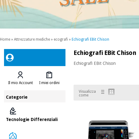
Home
»
Attrezzature mediche
»
ecografi
»
Echiografi EBit Chison
Echiografi EBit Chison
Echiografi EBit Chison
Il mio Account
I miei ordini
Visualizza
come
Categorie
Tecnologie Differenziali