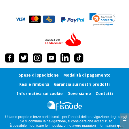
Spese di spedizione
Modalità di pagamento
Resi e rimborsi
Garanzia sui nostri prodotti
Informativa sui cookie
Dove siamo
Contatti
×
Usiamo proprie e terze parti biscotti, per l'analisi della navigazione degli utenti.
Se si continua la navigazione, si considera che accetti l'uso.
È possibile modificare le impostazioni o avere maggiori informazioni
qui
.