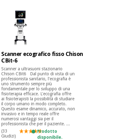
mediche
Odontoiatria
Medicina
Notizia
Offerte
tradizionale
Attrezzature
cinese
mediche
Mobili
Outlet
Offerte
Medicina
clinici
Scanner ecografico fisso Chison
tradizionale
CBit-6
cinese
Armadi
Scanner a ultrasuoni stazionario
Fisaude
terapeutici
Chison CBit6 Dal punto di vista di un
Outlet
Tech
professionista sanitario, l'ecografia è
Academy
Mobili
uno strumento sempre più
Materiale
clinici
fondamentale per lo sviluppo di una
essenziale
fisioterapia efficace. L'ecografia offre
per la
ai fisioterapisti la possibilità di studiare
Fisaude
protezione
il corpo umano in modo completo.
Tech
Armadi
Questo esame dinamico, accurato, non
dei
invasivo e in tempo reale offre
Academy
terapeutici
coronavirus
numerosi vantaggi sia per il
professionista che per il paziente. ...
Aerobica,
(33
Prodotto
Materiale
fitness e
Giudizi)
disponibile.