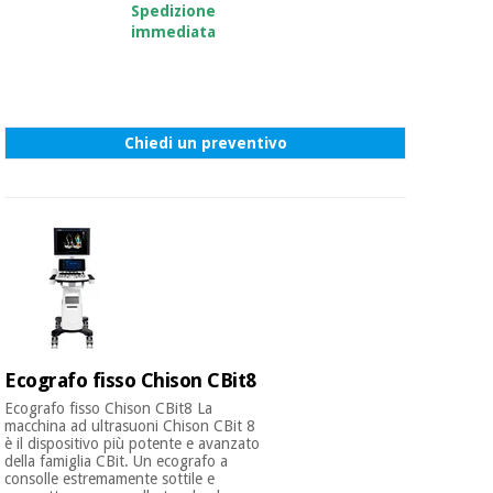
essenziale
pilates
Spedizione
per la
immediata
protezione
Sport
dei
e
coronavirus
giochi
Chiedi un preventivo
Armadi
Aerobica,
sanitari
fitness e
pilates
Veterinario
Sport
Ortopedia
e
giochi
Strumenti
chirurgici
Ecografo fisso Chison CBit8
(liquidazione)
Armadi
Ecografo fisso Chison CBit8 La
sanitari
macchina ad ultrasuoni Chison CBit 8
è il dispositivo più potente e avanzato
della famiglia CBit. Un ecografo a
consolle estremamente sottile e
Veterinario