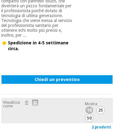
compatto con pannello touch, che
diventerà un pezzo fondamentale per
il professionista poiché dotato di
tecnologia di ultima generazione.
Ortopedia
Tecnologia che viene messa al servizio
del professionista sanitario per
ottenere echi molto più precisi e,
Strumenti
inoltre, per ...
chirurgici
Spedizione in 4-5 settimane
(liquidazione)
circa.
Chiedi un preventivo
Visualizza
Mostra
come
10
25
50
2 prodotti