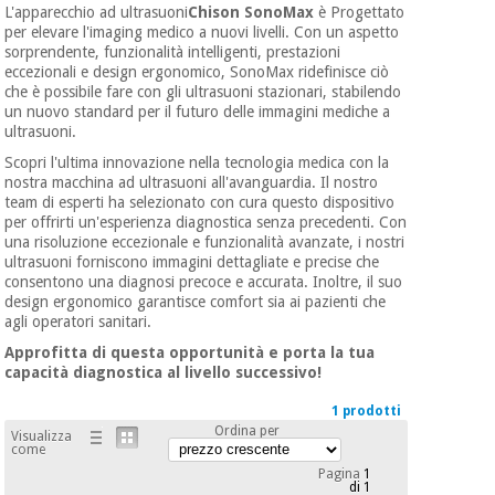
mediche
L'apparecchio ad ultrasuoni
Chison SonoMax
è Progettato
Odontoiatria
per elevare l'imaging medico a nuovi livelli. Con un aspetto
sorprendente, funzionalità intelligenti, prestazioni
Medicina
Notizia
eccezionali e design ergonomico, SonoMax ridefinisce ciò
Offerte
tradizionale
Attrezzature
che è possibile fare con gli ultrasuoni stazionari, stabilendo
cinese
mediche
un nuovo standard per il futuro delle immagini mediche a
ultrasuoni.
Mobili
Scopri l'ultima innovazione nella tecnologia medica con la
Outlet
Offerte
Medicina
clinici
nostra macchina ad ultrasuoni all'avanguardia. Il nostro
tradizionale
team di esperti ha selezionato con cura questo dispositivo
cinese
per offrirti un'esperienza diagnostica senza precedenti. Con
Armadi
una risoluzione eccezionale e funzionalità avanzate, i nostri
Fisaude
terapeutici
Outlet
ultrasuoni forniscono immagini dettagliate e precise che
Tech
consentono una diagnosi precoce e accurata. Inoltre, il suo
Academy
Mobili
design ergonomico garantisce comfort sia ai pazienti che
Materiale
clinici
agli operatori sanitari.
essenziale
per la
Approfitta di questa opportunità e porta la tua
Fisaude
protezione
capacità diagnostica al livello successivo!
Tech
Armadi
dei
Academy
terapeutici
coronavirus
1 prodotti
Ordina per
Visualizza
come
Aerobica,
Materiale
Pagina
1
fitness e
di 1