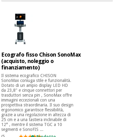
essenziale
pilates
per la
protezione
Sport
dei
e
coronavirus
giochi
Armadi
Aerobica,
sanitari
fitness e
Ecografo fisso Chison SonoMax
pilates
(acquisto, noleggio o
Veterinario
finanziamento)
Il sistema ecografico CHISON
Sport
Ortopedia
SonoMax coniuga stile e funzionalità.
e
Dotato di un ampio display LED HD
giochi
da 23,8" e cinque connettori per
Strumenti
trasduttori senza pin , SonoMax offre
chirurgici
immagini eccezionali con una
prospettiva straordinaria. Il suo design
(liquidazione)
Armadi
ergonomico garantisce flessibilità,
grazie a una regolazione in altezza di
sanitari
25 cm e a una tastiera inclinabile di
12° , mentre il sistema TGC a 10
segmenti e SonoFIS ...
Veterinario
(5
Prodotto