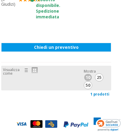
Giudizi)
disponibile.
Spedizione
Ortopedia
immediata
Strumenti
chirurgici
(liquidazione)
Chiedi un preventivo
Visualizza
Mostra
come
10
25
50
1 prodotti