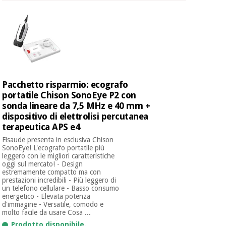
Ortopedia
Strumenti
chirurgici
(liquidazione)
Pacchetto risparmio: ecografo
portatile Chison SonoEye P2 con
sonda lineare da 7,5 MHz e 40 mm +
dispositivo di elettrolisi percutanea
terapeutica APS e4
Fisaude presenta in esclusiva Chison
SonoEye! L'ecografo portatile più
leggero con le migliori caratteristiche
oggi sul mercato! - Design
estremamente compatto ma con
prestazioni incredibili - Più leggero di
un telefono cellulare - Basso consumo
energetico - Elevata potenza
d'immagine - Versatile, comodo e
molto facile da usare Cosa ...
Prodotto disponibile.