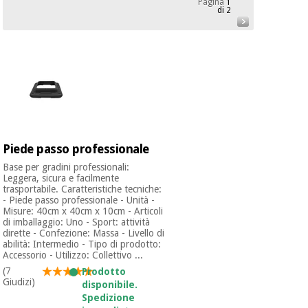
Pagina
1
mediche
Odontoiatria
di 2
Medicina
Notizia
Offerte
tradizionale
Attrezzature
cinese
mediche
Mobili
Outlet
Offerte
Medicina
clinici
tradizionale
cinese
Armadi
Piede passo professionale
Fisaude
terapeutici
Outlet
Tech
Base per gradini professionali:
Leggera, sicura e facilmente
Academy
Mobili
trasportabile. Caratteristiche tecniche:
Materiale
clinici
- Piede passo professionale - Unità -
essenziale
Misure: 40cm x 40cm x 10cm - Articoli
per la
di imballaggio: Uno - Sport: attività
Fisaude
protezione
dirette - Confezione: Massa - Livello di
Tech
Armadi
dei
abilità: Intermedio - Tipo di prodotto:
Academy
terapeutici
coronavirus
Accessorio - Utilizzo: Collettivo ...
(7
Prodotto
Giudizi)
disponibile.
Aerobica,
Materiale
Spedizione
fitness e