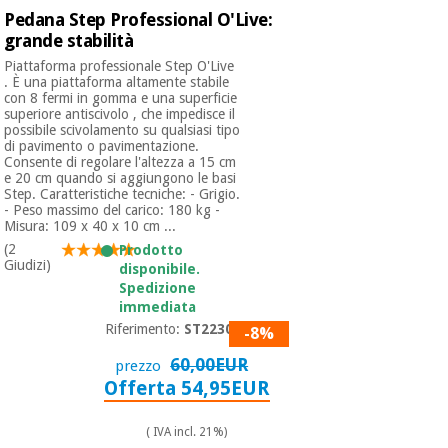
Pedana Step Professional O'Live:
grande stabilità
Piattaforma professionale Step O'Live
. È una piattaforma altamente stabile
con 8 fermi in gomma e una superficie
superiore antiscivolo , che impedisce il
possibile scivolamento su qualsiasi tipo
di pavimento o pavimentazione.
Consente di regolare l'altezza a 15 cm
e 20 cm quando si aggiungono le basi
Step. Caratteristiche tecniche: - Grigio.
- Peso massimo del carico: 180 kg -
Misura: 109 x 40 x 10 cm ...
(2
Prodotto
Giudizi)
disponibile.
Spedizione
immediata
Riferimento:
ST22300
-8%
60,00EUR
prezzo
Offerta 54,95EUR
( IVA incl. 21%)