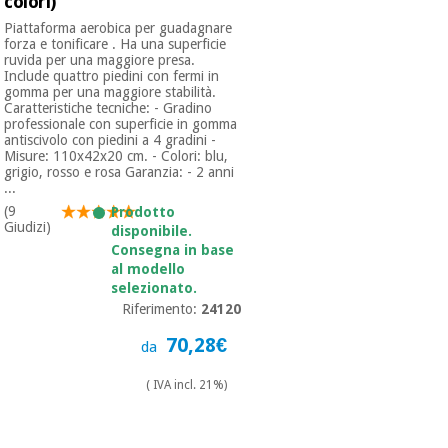
colori)
Piattaforma aerobica per guadagnare
forza e tonificare . Ha una superficie
ruvida per una maggiore presa.
Include quattro piedini con fermi in
gomma per una maggiore stabilità.
Caratteristiche tecniche: - Gradino
professionale con superficie in gomma
antiscivolo con piedini a 4 gradini -
Misure: 110x42x20 cm. - Colori: blu,
grigio, rosso e rosa Garanzia: - 2 anni
...
(9
Prodotto
Giudizi)
disponibile.
Consegna in base
al modello
selezionato.
Riferimento:
24120
70,28€
da
( IVA incl. 21%)