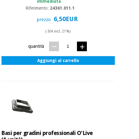
essenziale
immediata
pilates
per la
Riferimento:
24361.011.1
protezione
Sport
6,50EUR
prezzo
dei
e
coronavirus
giochi
( IVA incl. 21%)
Armadi
Aerobica,
quantità
sanitari
fitness e
pilates
Aggiungi al carrello
Veterinario
Sport
Ortopedia
e
giochi
Strumenti
chirurgici
(liquidazione)
Armadi
sanitari
Basi per gradini professionali O'Live
Veterinario