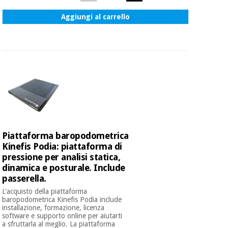
essenziale
pilates
per la
Aggiungi al carrello
protezione
Sport
dei
e
coronavirus
giochi
Armadi
Aerobica,
sanitari
fitness e
pilates
Veterinario
Sport
Ortopedia
Piattaforma baropodometrica
e
Kinefis Podia: piattaforma di
giochi
pressione per analisi statica,
Strumenti
chirurgici
dinamica e posturale. Include
(liquidazione)
passerella.
Armadi
sanitari
L'acquisto della piattaforma
baropodometrica Kinefis Podia include
installazione, formazione, licenza
software e supporto online per aiutarti
Veterinario
a sfruttarla al meglio. La piattaforma