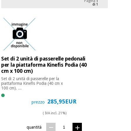
Pagina
1
mediche
Odontoiatria
di 1
Medicina
Notizia
Offerte
tradizionale
Attrezzature
cinese
mediche
Mobili
Outlet
Offerte
Medicina
clinici
tradizionale
Set di 2 unità di passerelle pedonali
cinese
Armadi
per la piattaforma Kinefis Podia (40
Fisaude
terapeutici
Outlet
cm x 100 cm)
Tech
Academy
Mobili
Set di 2 unità di passerelle per la
Materiale
clinici
piattaforma Kinefis Podia (40 cm x
essenziale
100 cm). ...
per la
Fisaude
protezione
285,95EUR
Tech
Armadi
prezzo
dei
Academy
terapeutici
coronavirus
( IVA incl. 21%)
Aerobica,
Materiale
fitness e
quantità