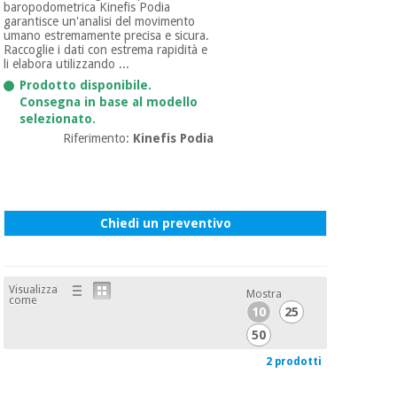
baropodometrica Kinefis Podia
garantisce un'analisi del movimento
umano estremamente precisa e sicura.
Ortopedia
Raccoglie i dati con estrema rapidità e
li elabora utilizzando ...
Prodotto disponibile.
Strumenti
Consegna in base al modello
selezionato.
chirurgici
(liquidazione)
Riferimento:
Kinefis Podia
Chiedi un preventivo
Visualizza
Mostra
come
10
25
50
2 prodotti