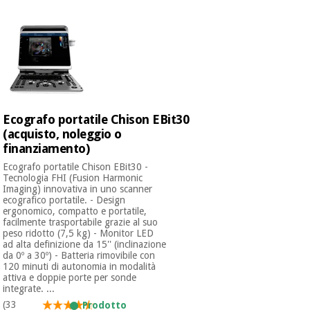
mediche
Odontoiatria
Medicina
Notizia
Offerte
tradizionale
Attrezzature
cinese
mediche
Mobili
Outlet
Offerte
Medicina
clinici
Ecografo portatile Chison EBit30
tradizionale
(acquisto, noleggio o
cinese
Armadi
finanziamento)
Fisaude
terapeutici
Outlet
Ecografo portatile Chison EBit30 -
Tech
Tecnologia FHI (Fusion Harmonic
Academy
Mobili
Imaging) innovativa in uno scanner
Materiale
clinici
ecografico portatile. - Design
essenziale
ergonomico, compatto e portatile,
per la
facilmente trasportabile grazie al suo
Fisaude
protezione
peso ridotto (7,5 kg) - Monitor LED
Tech
Armadi
dei
ad alta definizione da 15'' (inclinazione
Academy
terapeutici
coronavirus
da 0º a 30º) - Batteria rimovibile con
120 minuti di autonomia in modalità
attiva e doppie porte per sonde
Aerobica,
integrate. ...
Materiale
fitness e
(33
Prodotto